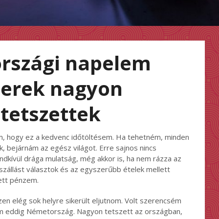
rszági napelem
zerek nagyon
tetszettek
, hogy ez a kedvenc időtöltésem. Ha tehetném, minden
, bejárnám az egész világot. Erre sajnos nincs
endkívül drága mulatság, még akkor is, ha nem rázza az
szállást választok és az egyszerűbb ételek mellett
tett pénzem.
zen elég sok helyre sikerült eljutnom. Volt szerencsém
em eddig Németország. Nagyon tetszett az országban,