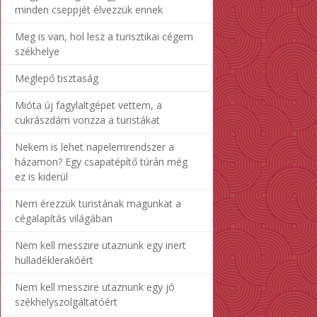
minden cseppjét élvezzük ennek
Meg is van, hol lesz a turisztikai cégem
székhelye
Meglepő tisztaság
Mióta új fagylaltgépet vettem, a
cukrászdám vonzza a turistákat
Nekem is lehet napelemrendszer a
házamon? Egy csapatépítő túrán még
ez is kiderül
Nem érezzük turistának magunkat a
cégalapítás világában
Nem kell messzire utaznunk egy inert
hulladéklerakóért
Nem kell messzire utaznunk egy jó
székhelyszolgáltatóért