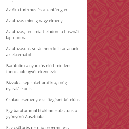
Az öko turizmus és a xantán gumi
Az utazás mindig nagy élmény
Az utazás, ami miatt eladom a használt
laptopomat
Az utazásunk során nem kell tartanunk
az ekcémától
Barátnőm a nyaralás előtt mindent
fontosabb ügyét elrendezte
Bízzuk a képeinket profikra, még
nyaraláskor is!
Családi eseményre selfiegépet bérelünk
Egy barátommal titokban elutaztunk a
gyönyörű Ausztriába
Egy csőtörés nem jó program egy