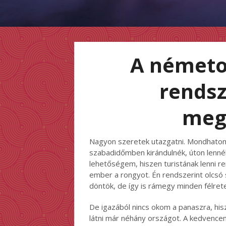
A németo
rends
meg
Nagyon szeretek utazgatni. Mondhatom
szabadidőmben kirándulnék, úton lennék
lehetőségem, hiszen turistának lenni r
ember a rongyot. Én rendszerint olcsó 
döntök, de így is rámegy minden félre
De igazából nincs okom a panaszra, his
látni már néhány országot. A kedvenc