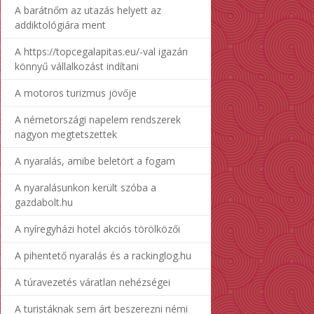
A barátnőm az utazás helyett az
addiktológiára ment
A https://topcegalapitas.eu/-val igazán
könnyű vállalkozást indítani
A motoros turizmus jövője
A németországi napelem rendszerek
nagyon megtetszettek
A nyaralás, amibe beletört a fogam
A nyaralásunkon került szóba a
gazdabolt.hu
A nyíregyházi hotel akciós törölközői
A pihentető nyaralás és a rackinglog.hu
A túravezetés váratlan nehézségei
A turistáknak sem árt beszerezni némi