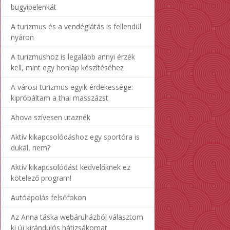
bugyipelenkát
A turizmus és a vendéglátás is fellendül
nyáron
A turizmushoz is legalább annyi érzék
kell, mint egy honlap készítéséhez
A városi turizmus egyik érdekessége:
kipróbáltam a thai masszázst
Ahova szívesen utaznék
Aktív kikapcsolódáshoz egy sportóra is
dukál, nem?
Aktív kikapcsolódást kedvelőknek ez
kötelező program!
Autóápolás felsőfokon
Az Anna táska webáruházból választom
ki új kirándulós hátizsákomat