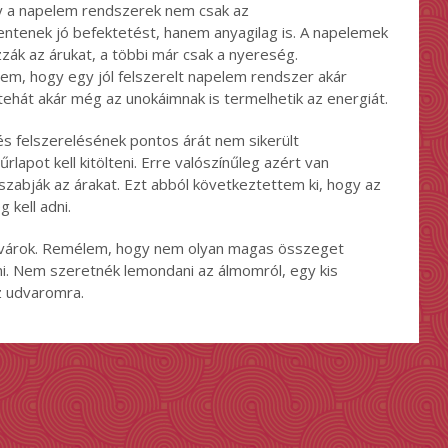
y a napelem rendszerek nem csak az
ntenek jó befektetést, hanem anyagilag is. A napelemek
zák az árukat, a többi már csak a nyereség.
em, hogy egy jól felszerelt napelem rendszer akár
tehát akár még az unokáimnak is termelhetik az energiát.
 felszerelésének pontos árát nem sikerült
lapot kell kitölteni. Erre valószínűleg azért van
szabják az árakat. Ezt abból következtettem ki, hogy az
 kell adni.
g várok. Remélem, hogy nem olyan magas összeget
i. Nem szeretnék lemondani az álmomról, egy kis
z udvaromra.