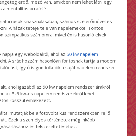
 Rengeteg erdő, mező van, amikben nem lehet látni egy
a mentalitás arrafelé.
giaforrások kihasználásában, számos szélerőművel és
zni. A házak teteje tele van napelemekkel. Fontos
n szimpatikus számomra, mivel én is hasonló elvek
napja egy weboldalról, ahol az
50 kw napelem
ódni. A srác hozzám hasonlóan fontosnak tartja a modern
tálódást, így ő is gondolkodik a saját napelem rendszer
alt, ahol igazából az 50 kw napelem rendszer árakról
pon az 5-6 kw-os napelem rendszerekről lehet
ztos rosszul emlékezett.
ltal mutatják be a fotovoltaikus rendszerekben rejlő
znát. Ezek a személyes történetek még inkább
ásárlásához és felszereltetéséhez.