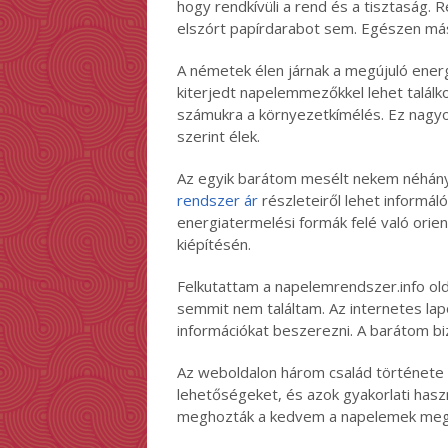
hogy rendkívüli a rend és a tisztaság.
elszórt papírdarabot sem. Egészen más 
A németek élen járnak a megújuló ener
kiterjedt napelemmezőkkel lehet találko
számukra a környezetkímélés. Ez nagyo
szerint élek.
Az egyik barátom mesélt nekem néhány 
rendszer ár
részleteiről lehet informál
energiatermelési formák felé való orien
kiépítésén.
Felkutattam a napelemrendszer.info old
semmit nem találtam. Az internetes la
információkat beszerezni. A barátom bi
Az weboldalon három család története á
lehetőségeket, és azok gyakorlati has
meghozták a kedvem a napelemek megv