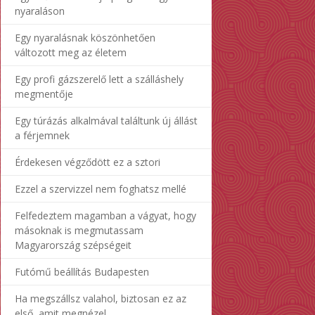
nyaraláson
Egy nyaralásnak köszönhetően
változott meg az életem
Egy profi gázszerelő lett a szálláshely
megmentője
Egy túrázás alkalmával találtunk új állást
a férjemnek
Érdekesen végződött ez a sztori
Ezzel a szervizzel nem foghatsz mellé
Felfedeztem magamban a vágyat, hogy
másoknak is megmutassam
Magyarország szépségeit
Futómű beállítás Budapesten
Ha megszállsz valahol, biztosan ez az
első, amit megnézel