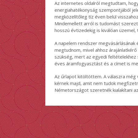
Az internetes oldalról megtudtam, hog
energiahatékonyság szempontjából jele
megközelítőleg tíz éven belül visszahoz
Mindemellett arról is tudomást szerezt
hosszú évtizedekig is kiválóan üzemel, 
A napelem rendszer megvásárlásának és
megtudnom, mivel ahhoz árajánlatkérő űr
szükség, mert az egyedi feltételekhez 
éves áramfogyasztást és a címet is meg
Az űrlapot kitöltöttem. A válaszra mé
kérnek majd, amit nem tudok megfizetn
Németországot szeretnék kialakítani a