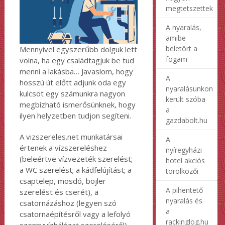
megtetszettek
A nyaralás,
amibe
beletört a
Mennyivel egyszerűbb dolguk lett
fogam
volna, ha egy családtagjuk be tud
menni a lakásba… Javaslom, hogy
A
hosszú út előtt adjunk oda egy
nyaralásunkon
kulcsot egy számunkra nagyon
került szóba
megbízható ismerősünknek, hogy
a
ilyen helyzetben tudjon segíteni.
gazdabolt.hu
A vizszereles.net munkatársai
A
értenek a vízszereléshez
nyíregyházi
(beleértve vízvezeték szerelést;
hotel akciós
a WC szerelést; a kádfelújítást; a
törölközői
csaptelep, mosdó, bojler
A pihentető
szerelést és cserét), a
nyaralás és
csatornázáshoz (legyen szó
a
csatornaépítésről vagy a lefolyó
rackinglog.hu
szennyvízhálózat szereléséről),