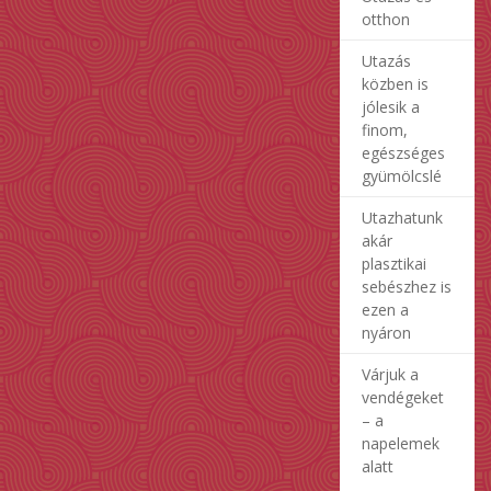
otthon
Utazás
közben is
jólesik a
finom,
egészséges
gyümölcslé
Utazhatunk
akár
plasztikai
sebészhez is
ezen a
nyáron
Várjuk a
vendégeket
– a
napelemek
alatt