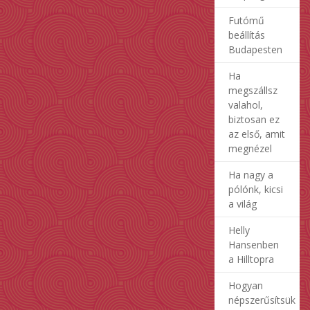
Futómű
beállítás
Budapesten
Ha
megszállsz
valahol,
biztosan ez
az első, amit
megnézel
Ha nagy a
pólónk, kicsi
a világ
Helly
Hansenben
a Hilltopra
Hogyan
népszerűsítsük