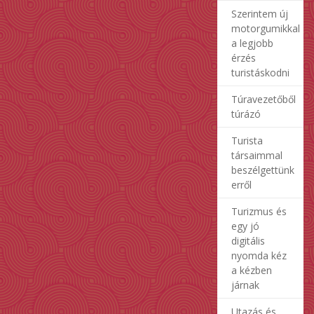
Szerintem új
motorgumikkal
a legjobb
érzés
turistáskodni
Túravezetőből
túrázó
Turista
társaimmal
beszélgettünk
erről
Turizmus és
egy jó
digitális
nyomda kéz
a kézben
járnak
Utazás és