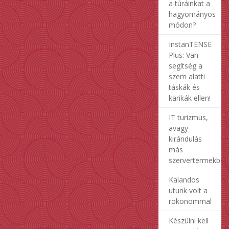
a túráinkat a
hagyományos
módon?
InstanTENSE
Plus: Van
segítség a
szem alatti
táskák és
karikák ellen!
IT turizmus,
avagy
kirándulás
más
szervertermekben
Kalandos
utunk volt a
rokonommal
Készülni kell