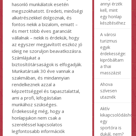
annyi érzék
hasonló munkálatok esetén
kell, mint
megszokhatott. Eredeti, minőségi
egy honlap
alkatrészekkel dolgoznak, és
készítéséhez
fontos nekik a bizalom, emiatt –
és mert több éves garanciát
A városi
vállalnak – nekik is érdekük, hogy
turizmus
az egyszer megjavított eszköz jó
egyik
ideig ne szoruljon beavatkozásra.
érdekessége:
Számlájukat a
kipróbáltam
biztosítótársaságok is elfogadják.
a thai
Munkatársaik 30 éve vannak a
masszázst
szakmában, és mindannyian
rendelkeznek azzal a
Ahova
szívesen
képzettséggel és tapasztalattal,
utaznék
ami a profi, kifogástalan
munkához szükséges.
Aktív
Érdekesség még, hogy a
kikapcsolódáshoz
honlapjukon nem csak a
egy
szereléssel kapcsolatos
sportóra is
legfontosabb információk
dukál, nem?