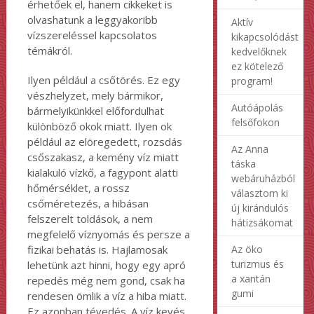
érhetőek el, hanem cikkeket is
olvashatunk a leggyakoribb
Aktív
vízszereléssel kapcsolatos
kikapcsolódást
témákról.
kedvelőknek
ez kötelező
Ilyen például a csőtörés. Ez egy
program!
vészhelyzet, mely bármikor,
Autóápolás
bármelyikünkkel előfordulhat
felsőfokon
különböző okok miatt. Ilyen ok
például az elöregedett, rozsdás
Az Anna
csőszakasz, a kemény víz miatt
táska
kialakuló vízkő, a fagypont alatti
webáruházból
hőmérséklet, a rossz
választom ki
csőméretezés, a hibásan
új kirándulós
felszerelt toldások, a nem
hátizsákomat
megfelelő víznyomás és persze a
fizikai behatás is. Hajlamosak
Az öko
turizmus és
lehetünk azt hinni, hogy egy apró
a xantán
repedés még nem gond, csak ha
gumi
rendesen ömlik a víz a hiba miatt.
Ez azonban tévedés. A víz kevés