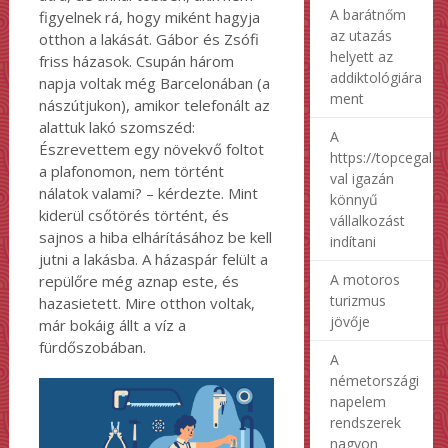
A barátnőm
figyelnek rá, hogy miként hagyja
az utazás
otthon a lakását. Gábor és Zsófi
helyett az
friss házasok. Csupán három
addiktológiára
napja voltak még Barcelonában (a
ment
nászútjukon), amikor telefonált az
alattuk lakó szomszéd:
A
Észrevettem egy növekvő foltot
https://topcegalap
a plafonomon, nem történt
val igazán
nálatok valami? – kérdezte. Mint
könnyű
kiderül csőtörés történt, és
vállalkozást
sajnos a hiba elhárításához be kell
indítani
jutni a lakásba. A házaspár felült a
A motoros
repülőre még aznap este, és
turizmus
hazasietett. Mire otthon voltak,
jövője
már bokáig állt a víz a
fürdőszobában.
A
németországi
napelem
rendszerek
nagyon