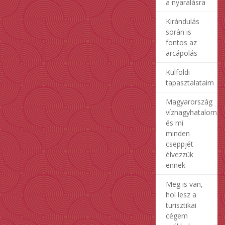
a nyaralásra
Kirándulás
során is
fontos az
arcápolás
Külföldi
tapasztalataim
Magyarország
víznagyhatalom,
és mi
minden
cseppjét
élvezzük
ennek
Meg is van,
hol lesz a
turisztikai
cégem