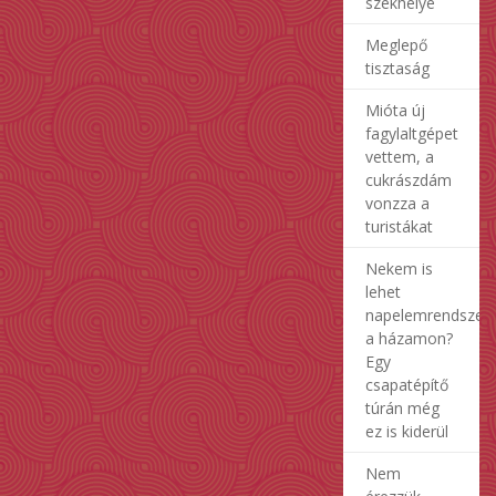
székhelye
Meglepő
tisztaság
Mióta új
fagylaltgépet
vettem, a
cukrászdám
vonzza a
turistákat
Nekem is
lehet
napelemrendszer
a házamon?
Egy
csapatépítő
túrán még
ez is kiderül
Nem