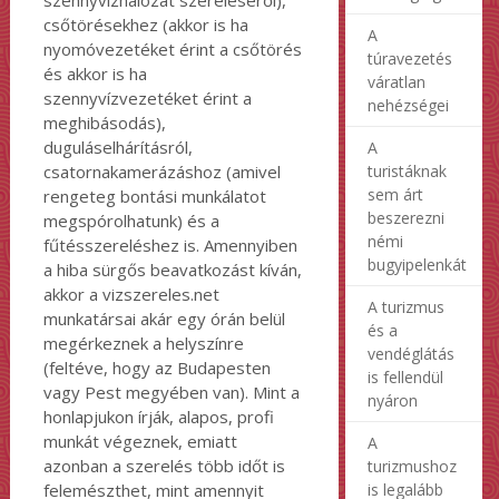
csőtörésekhez (akkor is ha
A
nyomóvezetéket érint a csőtörés
túravezetés
és akkor is ha
váratlan
szennyvízvezetéket érint a
nehézségei
meghibásodás),
duguláselhárításról,
A
csatornakamerázáshoz (amivel
turistáknak
sem árt
rengeteg bontási munkálatot
beszerezni
megspórolhatunk) és a
némi
fűtésszereléshez is. Amennyiben
bugyipelenkát
a hiba sürgős beavatkozást kíván,
akkor a vizszereles.net
A turizmus
munkatársai akár egy órán belül
és a
megérkeznek a helyszínre
vendéglátás
(feltéve, hogy az Budapesten
is fellendül
vagy Pest megyében van). Mint a
nyáron
honlapjukon írják, alapos, profi
munkát végeznek, emiatt
A
azonban a szerelés több időt is
turizmushoz
felemészthet, mint amennyit
is legalább