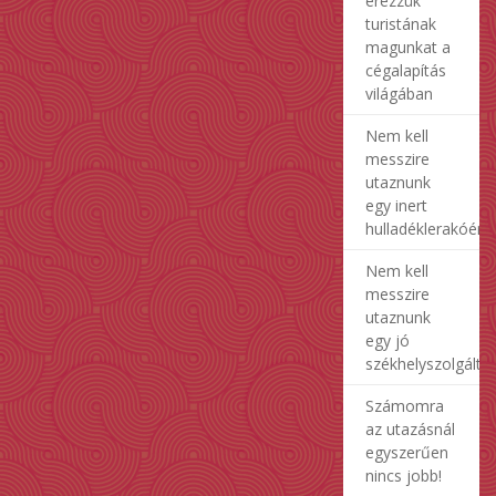
érezzük
turistának
magunkat a
cégalapítás
világában
Nem kell
messzire
utaznunk
egy inert
hulladéklerakóért
Nem kell
messzire
utaznunk
egy jó
székhelyszolgálta
Számomra
az utazásnál
egyszerűen
nincs jobb!