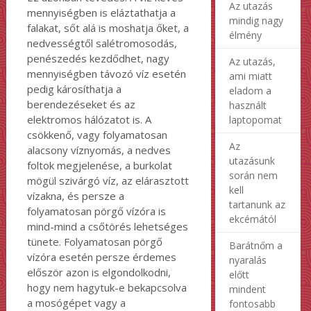
Az utazás
mennyiségben is eláztathatja a
mindig nagy
falakat, sőt alá is moshatja őket, a
élmény
nedvességtől salétromosodás,
penészedés kezdődhet, nagy
Az utazás,
mennyiségben távozó víz esetén
ami miatt
pedig károsíthatja a
eladom a
berendezéseket és az
használt
elektromos hálózatot is. A
laptopomat
csökkenő, vagy folyamatosan
Az
alacsony víznyomás, a nedves
utazásunk
foltok megjelenése, a burkolat
során nem
mögül szivárgó víz, az elárasztott
kell
vízakna, és persze a
tartanunk az
folyamatosan pörgő vízóra is
ekcémától
mind-mind a csőtörés lehetséges
tünete. Folyamatosan pörgő
Barátnőm a
vízóra esetén persze érdemes
nyaralás
először azon is elgondolkodni,
előtt
hogy nem hagytuk-e bekapcsolva
mindent
a mosógépet vagy a
fontosabb