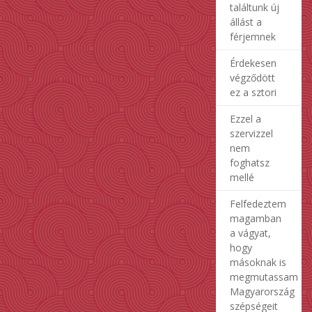
találtunk új
állást a
férjemnek
Érdekesen
végződött
ez a sztori
Ezzel a
szervizzel
nem
foghatsz
mellé
Felfedeztem
magamban
a vágyat,
hogy
másoknak is
megmutassam
Magyarország
szépségeit