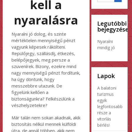
kell a
nyaralásra
Legutóbbi
bejegyzések
Nyaralni jó dolog, és szinte
mértéktelen mennyiségű pénzt
Nyaralni
vagyunk képesek rákölteni.
mindig jó
Repülőjegy, szállásdíj, étkezés,
belépőjegyek, meg persze a
szuvenírek. Bizony, ezekre mind
nagy mennyiségű pénzt fordítunk,
Lapok
ha úgy döntünk, hogy
messzebbre utazunk. De
A balatoni
figyelünk kellően a
turizmus
biztonságunkra? Felkészülünk a
egyik
vészhelyzetekre?
legfontosabb
része a
Már talán nem sokan akadnak, akik
vitorlás
biztosítás nélkül mennek külföldi
bérlés!
útra, de annál többen, akik nem