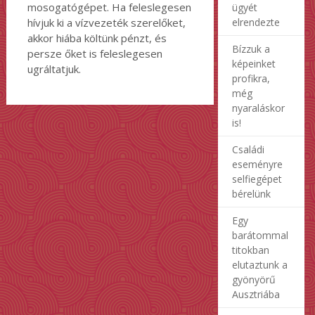
mosogatógépet. Ha feleslegesen
ügyét
hívjuk ki a vízvezeték szerelőket,
elrendezte
akkor hiába költünk pénzt, és
Bízzuk a
persze őket is feleslegesen
képeinket
ugráltatjuk.
profikra,
még
nyaraláskor
is!
Családi
eseményre
selfiegépet
bérelünk
Egy
barátommal
titokban
elutaztunk a
gyönyörű
Ausztriába