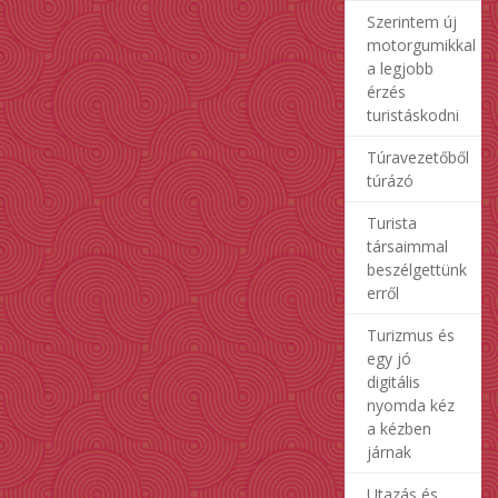
Szerintem új
motorgumikkal
a legjobb
érzés
turistáskodni
Túravezetőből
túrázó
Turista
társaimmal
beszélgettünk
erről
Turizmus és
egy jó
digitális
nyomda kéz
a kézben
járnak
Utazás és