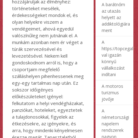
hozzájáruljak az élményhez:
A barátnőm
történeteket mesélek,
az utazás
érdekességeket mondok el, és
helyett az
olyan helyekre viszem a
addiktológiára
vendégeimet, ahová egyedül
ment
valószínűleg nem jutnának el. A
A
munkám azonban nem ér véget a
https://topcegalap
túrák szervezésével és
val igazán
levezetésével. Nekem kell
könnyű
gondoskodnom arról is, hogy a
vállalkozást
csoportjaim megfelelő
indítani
szálláshelyen pihenhessenek meg
egy-egy tartalmas nap után. Ez
A motoros
sokszor időigényes
turizmus
előkészületeket igényel:
jövője
felkutatom a helyi vendégházakat,
panziókat, hoteleket, egyeztetek
A
a tulajdonosokkal, figyelek az
németországi
étkezésekre, az igényekre, és
napelem
rendszerek
arra, hogy mindenki kényelmesen
nagyon
érezze magát. Tapasztalatból