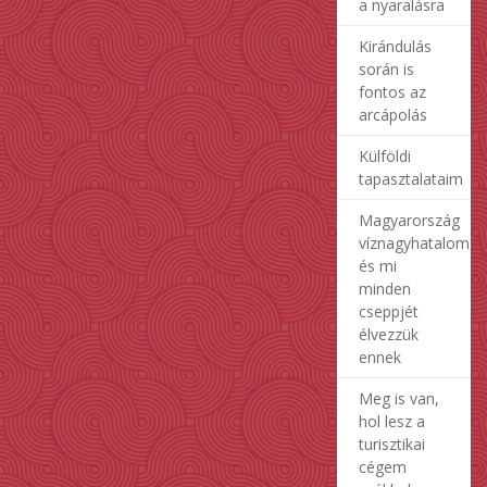
a nyaralásra
Kirándulás
során is
fontos az
arcápolás
Külföldi
tapasztalataim
Magyarország
víznagyhatalom,
és mi
minden
cseppjét
élvezzük
ennek
Meg is van,
hol lesz a
turisztikai
cégem