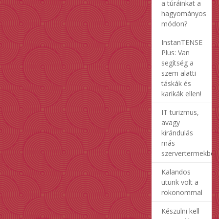
a túráinkat a
hagyományos
módon?
InstanTENSE
Plus: Van
segítség a
szem alatti
táskák és
karikák ellen!
IT turizmus,
avagy
kirándulás
más
szervertermekben
Kalandos
utunk volt a
rokonommal
Készülni kell