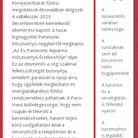
környezetbarát fűtési
megoldások élvonalában dolgozik.
A
túravezetés
A vállalkozás 2023
váratlan
decemberében kiemelkedő
nehézségei
elismerést kapott: a hazai
legnagyobb Panasonic
A
hőszivattyú-nagykertől megkapta
turistáknak
„Az Év Panasonic Aquarea
sem árt
Hőszivattyú Értékesítője” díjat.
beszerezni
Ez az elismerés a cég szakmai
némi
felkészültségét bizonyítja,
bugyipelenkát
emellett garanciát is nyújt arra,
hogy ügyfeleik megbízható és
A turizmus
energiatakarékos fűtési
és a
rendszerekhez juthatnak. A Paco-
vendéglátás
is fellendül
Haus különlegessége, hogy nem
nyáron
csupán értékesíti a
berendezéseket, hanem teljes
A
körű szolgáltatást kínál a
turizmushoz
tervezéstől a telepítésen át a
is legalább