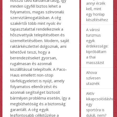
hosszú távú karbantartásig, így
annyi érzék
minden ügyfél biztos lehet a
kell, mint
folyamatos, magas színvonalú
egy honlap
szerviztámogatásban. A cég
készítéséhez
szakértői több mint nyolc év
tapasztalattal rendelkeznek a
A városi
hőszivattyúk telepítésében és
turizmus
üzemeltetésében. Modern, saját
egyik
érdekessége:
raktárkészlettel dolgoznak, ami
kipróbáltam
lehetővé teszi, hogy a
a thai
berendezéseket gyorsan,
masszázst
rugalmasan és azonnali
kiszállítással telepítsék. A Paco-
Ahova
Haus emellett non-stop
szívesen
távfelügyeletet is nyújt, amely
utaznék
folyamatos ellenőrzést és
azonnali segítséget biztosít
Aktív
bármilyen probléma esetén, így a
kikapcsolódáshoz
megbízhatóság és a biztonság
egy
garantált. A cég egyik
sportóra is
legfontosabb célkitűzése a
dukál, nem?