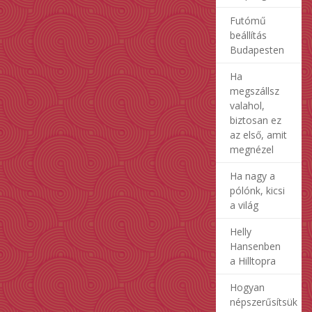
Futómű
beállítás
Budapesten
Ha
megszállsz
valahol,
biztosan ez
az első, amit
megnézel
Ha nagy a
pólónk, kicsi
a világ
Helly
Hansenben
a Hilltopra
Hogyan
népszerűsítsük