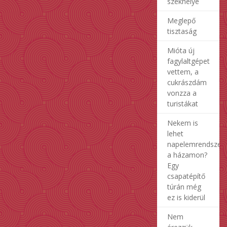
székhelye
Meglepő
tisztaság
Mióta új
fagylaltgépet
vettem, a
cukrászdám
vonzza a
turistákat
Nekem is
lehet
napelemrendszer
a házamon?
Egy
csapatépítő
túrán még
ez is kiderül
Nem