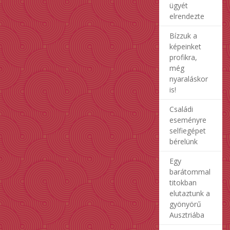
ügyét
elrendezte
Bízzuk a
képeinket
profikra,
még
nyaraláskor
is!
Családi
eseményre
selfiegépet
bérelünk
Egy
barátommal
titokban
elutaztunk a
gyönyörű
Ausztriába