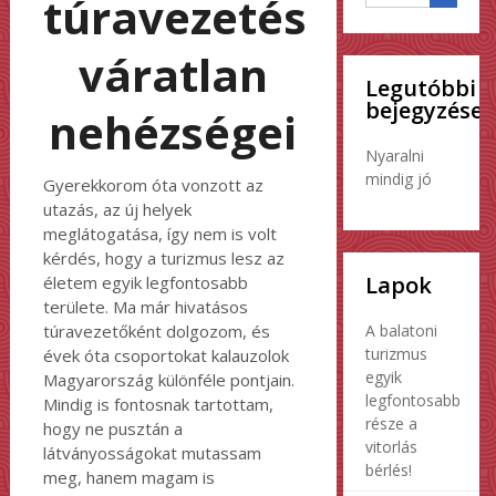
túravezetés
váratlan
Legutóbbi
bejegyzések
nehézségei
Nyaralni
mindig jó
Gyerekkorom óta vonzott az
utazás, az új helyek
meglátogatása, így nem is volt
kérdés, hogy a turizmus lesz az
Lapok
életem egyik legfontosabb
területe. Ma már hivatásos
A balatoni
túravezetőként dolgozom, és
turizmus
évek óta csoportokat kalauzolok
egyik
Magyarország különféle pontjain.
legfontosabb
Mindig is fontosnak tartottam,
része a
hogy ne pusztán a
vitorlás
látványosságokat mutassam
bérlés!
meg, hanem magam is