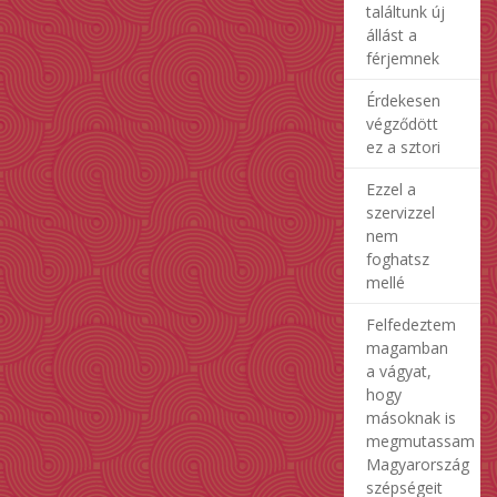
találtunk új
állást a
férjemnek
Érdekesen
végződött
ez a sztori
Ezzel a
szervizzel
nem
foghatsz
mellé
Felfedeztem
magamban
a vágyat,
hogy
másoknak is
megmutassam
Magyarország
szépségeit