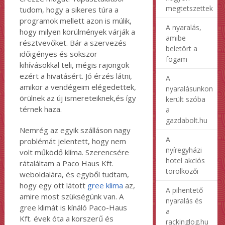
megtetszettek
tudom, hogy a sikeres túra a
programok mellett azon is múlik,
A nyaralás,
hogy milyen körülmények várják a
amibe
résztvevőket. Bár a szervezés
beletört a
időigényes és sokszor
fogam
kihívásokkal teli, mégis rajongok
ezért a hivatásért. Jó érzés látni,
A
amikor a vendégeim elégedettek,
nyaralásunkon
örülnek az új ismereteiknek,és így
került szóba
térnek haza.
a
gazdabolt.hu
Nemrég az egyik szálláson nagy
A
problémát jelentett, hogy nem
nyíregyházi
volt működő klíma. Szerencsére
hotel akciós
rátaláltam a Paco Haus Kft.
törölközői
weboldalára, és egyből tudtam,
hogy egy ott látott
gree klima
az,
A pihentető
amire most szükségünk van. A
nyaralás és
gree klimát is kínáló Paco-Haus
a
Kft. évek óta a korszerű és
rackinglog.hu