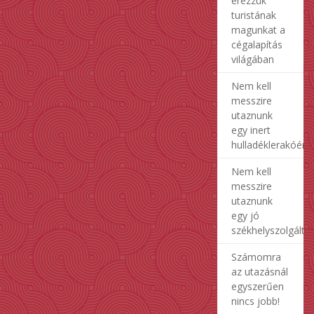
érezzük
turistának
magunkat a
cégalapítás
világában
Nem kell
messzire
utaznunk
egy inert
hulladéklerakóért
Nem kell
messzire
utaznunk
egy jó
székhelyszolgálta
Számomra
az utazásnál
egyszerűen
nincs jobb!