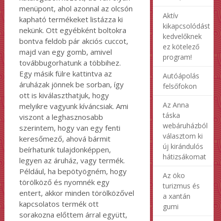
menüpont, ahol azonnal az olcsón
Aktív
kapható termékeket listázza ki
kikapcsolódást
nekünk. Ott egyébként boltokra
kedvelőknek
bontva feldob pár akciós cuccot,
ez kötelező
majd van egy gomb, amivel
program!
továbbugorhatunk a többihez.
Egy másik fülre kattintva az
Autóápolás
áruházak jönnek be sorban, így
felsőfokon
ott is kiválaszthatjuk, hogy
Az Anna
melyikre vagyunk kíváncsiak. Ami
táska
viszont a leghasznosabb
webáruházból
szerintem, hogy van egy fenti
választom ki
keresőmező, ahová bármit
új kirándulós
beírhatunk tulajdonképpen,
hátizsákomat
legyen az áruház, vagy termék.
Például, ha bepötyögném, hogy
Az öko
törölköző és nyomnék egy
turizmus és
entert, akkor minden törölközővel
a xantán
kapcsolatos termék ott
gumi
sorakozna előttem árral együtt,