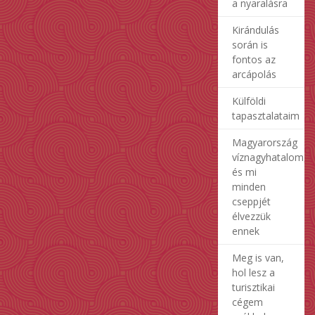
a nyaralásra
Kirándulás
során is
fontos az
arcápolás
Külföldi
tapasztalataim
Magyarország
víznagyhatalom,
és mi
minden
cseppjét
élvezzük
ennek
Meg is van,
hol lesz a
turisztikai
cégem