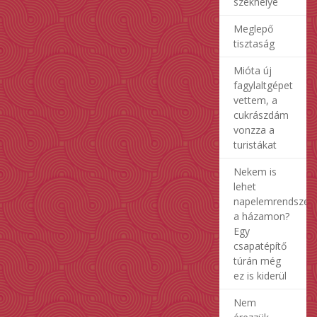
székhelye
Meglepő
tisztaság
Mióta új
fagylaltgépet
vettem, a
cukrászdám
vonzza a
turistákat
Nekem is
lehet
napelemrendszer
a házamon?
Egy
csapatépítő
túrán még
ez is kiderül
Nem