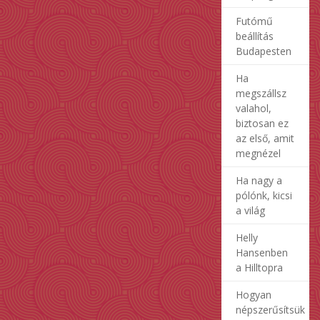
Futómű
beállítás
Budapesten
Ha
megszállsz
valahol,
biztosan ez
az első, amit
megnézel
Ha nagy a
pólónk, kicsi
a világ
Helly
Hansenben
a Hilltopra
Hogyan
népszerűsítsük