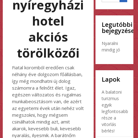
nyíregyházi
hotel
Legutóbbi
bejegyzések
akciós
Nyaralni
törölközői
mindig jó
Fiatal koromból eredően csak
néhány éve dolgozom főállásban,
Lapok
így még mondhatni új dolog
számomra a felnőtt élet. Igaz,
A balatoni
egészen változatos és rugalmas
turizmus
munkabeosztásom van, de azért
egyik
az egyetemi évek után nehéz volt
legfontosabb
megszokni, hogy mégsem
része a
csinálhatok mindig azt, amit
vitorlás
akarok, kevesebb buli, kevesebb
bérlés!
nyaralás, ilyesmik. A barátnőm