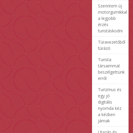
Szerintem új
motorgumikkal
a legjobb
érzés
turistáskodni
Túravezetőből
túrázó
Turista
társaimmal
beszélgettünk
erről
Turizmus és
egy jó
digitális
nyomda kéz
a kézben
járnak
Utazás és