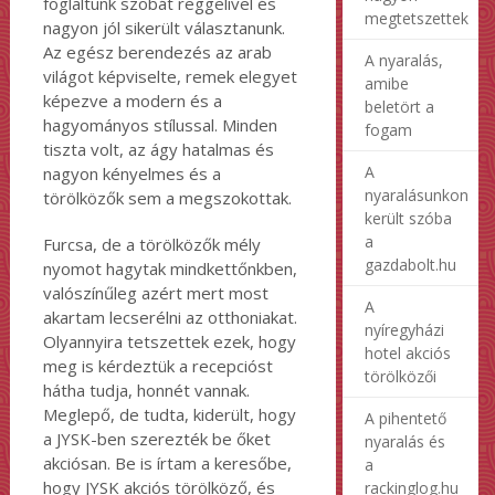
foglaltunk szobát reggelivel és
megtetszettek
nagyon jól sikerült választanunk.
Az egész berendezés az arab
A nyaralás,
világot képviselte, remek elegyet
amibe
képezve a modern és a
beletört a
hagyományos stílussal. Minden
fogam
tiszta volt, az ágy hatalmas és
A
nagyon kényelmes és a
nyaralásunkon
törölközők sem a megszokottak.
került szóba
a
Furcsa, de a törölközők mély
gazdabolt.hu
nyomot hagytak mindkettőnkben,
valószínűleg azért mert most
A
akartam lecserélni az otthoniakat.
nyíregyházi
Olyannyira tetszettek ezek, hogy
hotel akciós
meg is kérdeztük a recepcióst
törölközői
hátha tudja, honnét vannak.
Meglepő, de tudta, kiderült, hogy
A pihentető
a JYSK-ben szerezték be őket
nyaralás és
akciósan. Be is írtam a keresőbe,
a
hogy JYSK akciós törölköző, és
rackinglog.hu