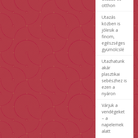
otthon
Utazás
közben is
jólesik a
finom,
egészséges
gyümölcslé
Utazhatunk
akár
plasztikai
sebészhez is
ezen a
nyáron
Várjuk a
vendégeket
– a
napelemek
alatt