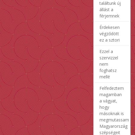
találtunk új
állást a
férjemnek
Érdekesen
végződött
ez a sztori
Ezzel a
szervizzel
nem
foghatsz
mellé
Felfedeztem
magamban
a vágyat,
hogy
másoknak is
megmutassam
Magyarország
szépségeit