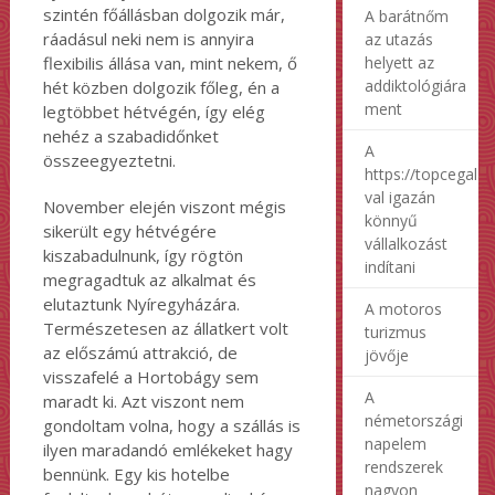
szintén főállásban dolgozik már,
A barátnőm
ráadásul neki nem is annyira
az utazás
helyett az
flexibilis állása van, mint nekem, ő
addiktológiára
hét közben dolgozik főleg, én a
ment
legtöbbet hétvégén, így elég
nehéz a szabadidőnket
A
összeegyeztetni.
https://topcegalap
val igazán
November elején viszont mégis
könnyű
sikerült egy hétvégére
vállalkozást
kiszabadulnunk, így rögtön
indítani
megragadtuk az alkalmat és
elutaztunk Nyíregyházára.
A motoros
Természetesen az állatkert volt
turizmus
az előszámú attrakció, de
jövője
visszafelé a Hortobágy sem
A
maradt ki. Azt viszont nem
németországi
gondoltam volna, hogy a szállás is
napelem
ilyen maradandó emlékeket hagy
rendszerek
bennünk. Egy kis hotelbe
nagyon