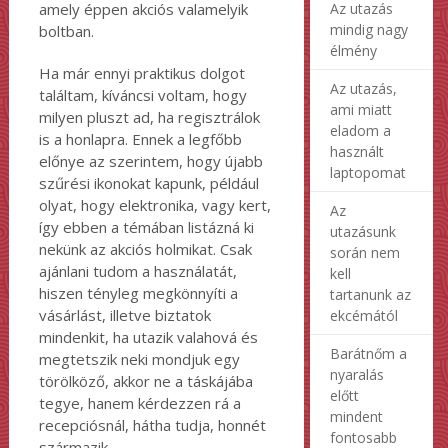
Az utazás
amely éppen akciós valamelyik
mindig nagy
boltban.
élmény
Ha már ennyi praktikus dolgot
Az utazás,
találtam, kíváncsi voltam, hogy
ami miatt
milyen pluszt ad, ha regisztrálok
eladom a
is a honlapra. Ennek a legfőbb
használt
előnye az szerintem, hogy újabb
laptopomat
szűrési ikonokat kapunk, például
olyat, hogy elektronika, vagy kert,
Az
így ebben a témában listázná ki
utazásunk
nekünk az akciós holmikat. Csak
során nem
ajánlani tudom a használatát,
kell
hiszen tényleg megkönnyíti a
tartanunk az
vásárlást, illetve biztatok
ekcémától
mindenkit, ha utazik valahová és
Barátnőm a
megtetszik neki mondjuk egy
nyaralás
törölköző, akkor ne a táskájába
előtt
tegye, hanem kérdezzen rá a
mindent
recepciósnál, hátha tudja, honnét
fontosabb
származik.