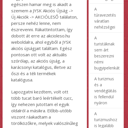
egészen hamar meg is akadt a
A
szemem a JYSK Akciós Újság ->
túravezetés
Új Akciók -> AKCIÓLESŐ találaton,
váratlan
persze nehéz lenne, nem
nehézségei
észrevenni. Rákattintottam, így
dobott át erre az akcioleso.hu
A
weboldalra, ahol egyből a JYSK
turistáknak
akciós újságjait találtam. Egész
sem árt
pontosan ott volt az aktuális
beszerezni
szórólap, az akciós újság, a
némi
karácsonyi katalógus, illetve az
bugyipelenkát
őszi és a téli termékek
A turizmus
katalógusa.
és a
vendéglátás
Lapozgatni kezdtem, volt ott
is fellendül
több tucat baró leértékelt cucc,
nyáron
így nehezen jutottam el egyik
oldalról a másikra. Előbb-utóbb
A
viszont ráakadtam a
turizmushoz
törölközőkre, melyek valószínűleg
is legalább