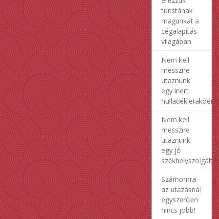
érezzük
turistának
magunkat a
cégalapítás
világában
Nem kell
messzire
utaznunk
egy inert
hulladéklerakóért
Nem kell
messzire
utaznunk
egy jó
székhelyszolgálta
Számomra
az utazásnál
egyszerűen
nincs jobb!