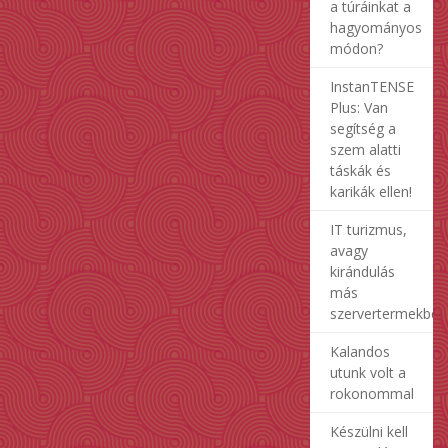
a túráinkat a
hagyományos
módon?
InstanTENSE
Plus: Van
segítség a
szem alatti
táskák és
karikák ellen!
IT turizmus,
avagy
kirándulás
más
szervertermekben
Kalandos
utunk volt a
rokonommal
Készülni kell