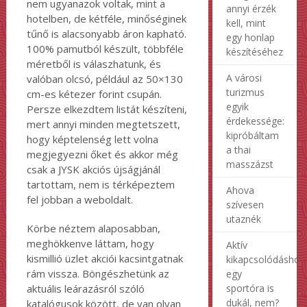
nem ugyanazok voltak, mint a
annyi érzék
hotelben, de kétféle, minőséginek
kell, mint
tűnő is alacsonyabb áron kapható.
egy honlap
100% pamutból készült, többféle
készítéséhez
méretből is válaszhatunk, és
A városi
valóban olcsó, például az 50×130
turizmus
cm-es kétezer forint csupán.
egyik
Persze elkezdtem listát készíteni,
érdekessége:
mert annyi minden megtetszett,
kipróbáltam
hogy képtelenség lett volna
a thai
megjegyezni őket és akkor még
masszázst
csak a JYSK akciós újságjánál
tartottam, nem is térképeztem
Ahova
fel jobban a weboldalt.
szívesen
utaznék
Körbe néztem alaposabban,
meghökkenve láttam, hogy
Aktív
kismillió üzlet akciói kacsintgatnak
kikapcsolódáshoz
rám vissza. Böngészhetünk az
egy
sportóra is
aktuális leárazásról szóló
dukál, nem?
katalógusok között, de van olyan