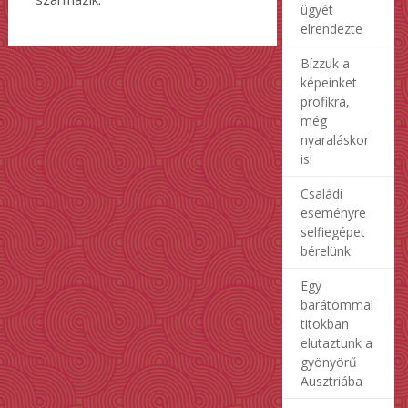
ügyét
elrendezte
Bízzuk a
képeinket
profikra,
még
nyaraláskor
is!
Családi
eseményre
selfiegépet
bérelünk
Egy
barátommal
titokban
elutaztunk a
gyönyörű
Ausztriába