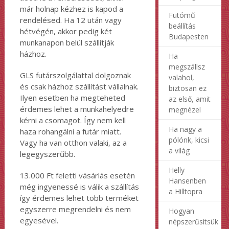
már holnap kézhez is kapod a
Futómű
rendelésed. Ha 12 után vagy
beállítás
hétvégén, akkor pedig két
Budapesten
munkanapon belül szállítják
házhoz.
Ha
megszállsz
GLS futárszolgálattal dolgoznak
valahol,
és csak házhoz szállítást vállalnak.
biztosan ez
Ilyen esetben ha megteheted
az első, amit
érdemes lehet a munkahelyedre
megnézel
kérni a csomagot. Így nem kell
Ha nagy a
haza rohangálni a futár miatt.
pólónk, kicsi
Vagy ha van otthon valaki, az a
a világ
legegyszerűbb.
Helly
13.000 Ft feletti vásárlás esetén
Hansenben
még ingyenessé is válik a szállítás
a Hilltopra
így érdemes lehet több terméket
egyszerre megrendelni és nem
Hogyan
egyesével.
népszerűsítsük