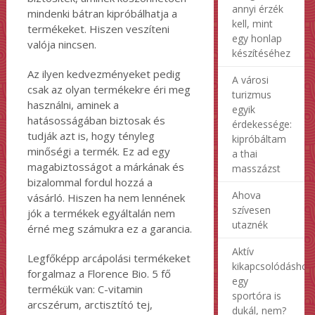
annyi érzék
mindenki bátran kipróbálhatja a
kell, mint
termékeket. Hiszen veszíteni
egy honlap
valója nincsen.
készítéséhez
Az ilyen kedvezményeket pedig
A városi
csak az olyan termékekre éri meg
turizmus
használni, aminek a
egyik
hatásosságában biztosak és
érdekessége:
tudják azt is, hogy tényleg
kipróbáltam
minőségi a termék. Ez ad egy
a thai
magabiztosságot a márkának és
masszázst
bizalommal fordul hozzá a
Ahova
vásárló. Hiszen ha nem lennének
szívesen
jók a termékek egyáltalán nem
utaznék
érné meg számukra ez a garancia.
Aktív
Legfőképp arcápolási termékeket
kikapcsolódáshoz
forgalmaz a Florence Bio. 5 fő
egy
termékük van: C-vitamin
sportóra is
arcszérum, arctisztító tej,
dukál, nem?