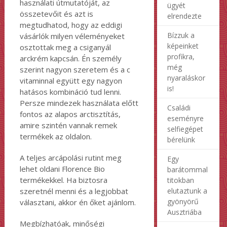
használati útmutatóját, az
ügyét
összetevőit és azt is
elrendezte
megtudhatod, hogy az eddigi
Bízzuk a
vásárlók milyen véleményeket
képeinket
osztottak meg a csiganyál
profikra,
arckrém kapcsán. Én személy
még
szerint nagyon szeretem és a c
nyaraláskor
vitaminnal együtt egy nagyon
is!
hatásos kombináció tud lenni.
Persze mindezek használata előtt
Családi
fontos az alapos arctisztítás,
eseményre
amire szintén vannak remek
selfiegépet
termékek az oldalon.
bérelünk
A teljes arcápolási rutint meg
Egy
lehet oldani Florence Bio
barátommal
termékekkel. Ha biztosra
titokban
elutaztunk a
szeretnél menni és a legjobbat
gyönyörű
választani, akkor én őket ajánlom.
Ausztriába
Megbízhatóak, minőségi