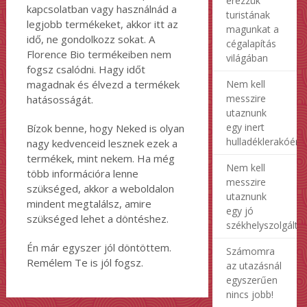
érezzük
kapcsolatban vagy használnád a
turistának
legjobb termékeket, akkor itt az
magunkat a
idő, ne gondolkozz sokat. A
cégalapítás
Florence Bio termékeiben nem
világában
fogsz csalódni. Hagy időt
Nem kell
magadnak és élvezd a termékek
messzire
hatásosságát.
utaznunk
egy inert
Bízok benne, hogy Neked is olyan
hulladéklerakóért
nagy kedvenceid lesznek ezek a
termékek, mint nekem. Ha még
Nem kell
több információra lenne
messzire
szükséged, akkor a weboldalon
utaznunk
mindent megtalálsz, amire
egy jó
szükséged lehet a döntéshez.
székhelyszolgálta
Én már egyszer jól döntöttem.
Számomra
Remélem Te is jól fogsz.
az utazásnál
egyszerűen
nincs jobb!