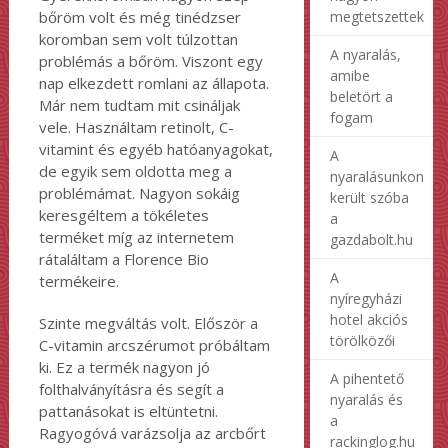
megtetszettek
bőröm volt és még tinédzser
koromban sem volt túlzottan
A nyaralás,
problémás a bőröm. Viszont egy
amibe
nap elkezdett romlani az állapota.
beletört a
Már nem tudtam mit csináljak
fogam
vele. Használtam retinolt, C-
vitamint és egyéb hatóanyagokat,
A
de egyik sem oldotta meg a
nyaralásunkon
problémámat. Nagyon sokáig
került szóba
keresgéltem a tökéletes
a
terméket míg az internetem
gazdabolt.hu
rátaláltam a Florence Bio
A
termékeire.
nyíregyházi
hotel akciós
Szinte megváltás volt. Először a
törölközői
C-vitamin arcszérumot próbáltam
ki. Ez a termék nagyon jó
A pihentető
folthalványításra és segít a
nyaralás és
pattanásokat is eltüntetni.
a
Ragyogóvá varázsolja az arcbőrt
rackinglog.hu