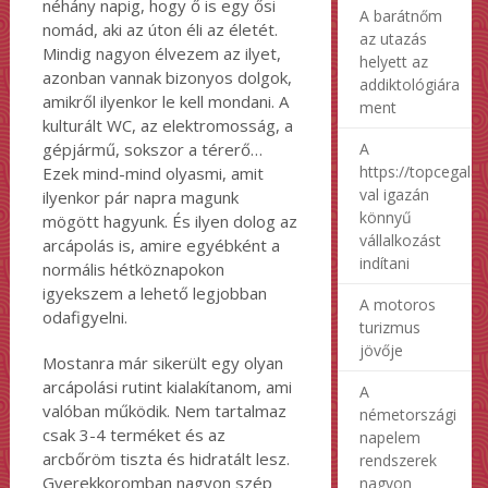
néhány napig, hogy ő is egy ősi
A barátnőm
nomád, aki az úton éli az életét.
az utazás
Mindig nagyon élvezem az ilyet,
helyett az
azonban vannak bizonyos dolgok,
addiktológiára
amikről ilyenkor le kell mondani. A
ment
kulturált WC, az elektromosság, a
A
gépjármű, sokszor a térerő…
https://topcegalap
Ezek mind-mind olyasmi, amit
val igazán
ilyenkor pár napra magunk
könnyű
mögött hagyunk. És ilyen dolog az
vállalkozást
arcápolás is, amire egyébként a
indítani
normális hétköznapokon
igyekszem a lehető legjobban
A motoros
odafigyelni.
turizmus
jövője
Mostanra már sikerült egy olyan
arcápolási rutint kialakítanom, ami
A
valóban működik. Nem tartalmaz
németországi
csak 3-4 terméket és az
napelem
arcbőröm tiszta és hidratált lesz.
rendszerek
Gyerekkoromban nagyon szép
nagyon