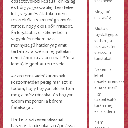
székhelye
összetevőkből készült, klinikailag
és bőrgyógyászatilag tesztelve
Meglepő
lett, vegán és állatokon nem
tisztaság
tesztelték. És ami még szintén
fontos, hogy okoz bőr irritációt.
Mióta új
Én legalábbis érzékeny bőrű
fagylaltgépet
vagyok és nekem az a
vettem, a
mennyiségű hatóanyag amit
cukrászdám
tartalmaz a szérum egyáltalán
vonzza a
nem bántotta az arcomat. Sőt, a
turistákat
lehető legjobbat tette vele.
Nekem is
lehet
Az arctorna videókurzusnak
napelemrendszer
köszönhetően pedig már azt is
a házamon?
tudom, hogy hogyan előzhettem
Egy
meg a mély ráncokat és hogyan
csapatépítő
tudom megőrizni a bőröm
túrán még
fiatalságát.
ez is kiderül
Ha Te is szívesen olvasnál
Nem
hasznos tanácsokat arcápolással