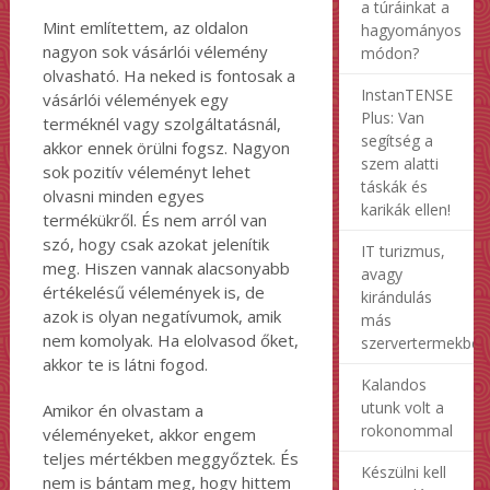
a túráinkat a
Mint említettem, az oldalon
hagyományos
nagyon sok vásárlói vélemény
módon?
olvasható. Ha neked is fontosak a
InstanTENSE
vásárlói vélemények egy
Plus: Van
terméknél vagy szolgáltatásnál,
segítség a
akkor ennek örülni fogsz. Nagyon
szem alatti
sok pozitív véleményt lehet
táskák és
olvasni minden egyes
karikák ellen!
termékükről. És nem arról van
szó, hogy csak azokat jelenítik
IT turizmus,
meg. Hiszen vannak alacsonyabb
avagy
értékelésű vélemények is, de
kirándulás
azok is olyan negatívumok, amik
más
nem komolyak. Ha elolvasod őket,
szervertermekben
akkor te is látni fogod.
Kalandos
utunk volt a
Amikor én olvastam a
rokonommal
véleményeket, akkor engem
teljes mértékben meggyőztek. És
Készülni kell
nem is bántam meg, hogy hittem