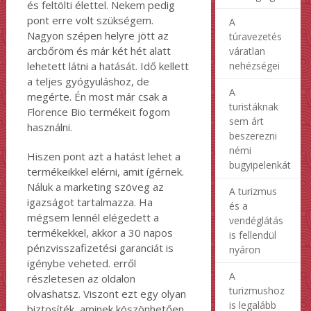
és feltölti élettel. Nekem pedig
pont erre volt szükségem.
A
Nagyon szépen helyre jött az
túravezetés
arcbőröm és már két hét alatt
váratlan
nehézségei
lehetett látni a hatását. Idő kellett
a teljes gyógyuláshoz, de
A
megérte. Én most már csak a
turistáknak
Florence Bio termékeit fogom
sem árt
használni.
beszerezni
némi
Hiszen pont azt a hatást lehet a
bugyipelenkát
termékeikkel elérni, amit ígérnek.
Náluk a marketing szöveg az
A turizmus
igazságot tartalmazza. Ha
és a
mégsem lennél elégedett a
vendéglátás
termékekkel, akkor a 30 napos
is fellendül
pénzvisszafizetési garanciát is
nyáron
igénybe veheted. erről
A
részletesen az oldalon
turizmushoz
olvashatsz. Viszont ezt egy olyan
is legalább
biztosíték, aminek köszönhetően