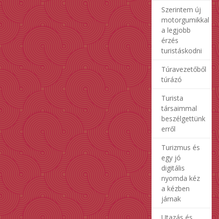
Szerintem új
motorgumikkal
a legjobb
érzés
turistáskodni
Túravezetőből
túrázó
Turista
társaimmal
beszélgettünk
erről
Turizmus és
egy jó
digitális
nyomda kéz
a kézben
járnak
Utazás és