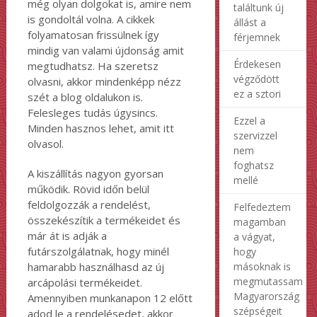
még olyan dolgokat is, amire nem
találtunk új
is gondoltál volna. A cikkek
állást a
folyamatosan frissülnek így
férjemnek
mindig van valami újdonság amit
Érdekesen
megtudhatsz. Ha szeretsz
végződött
olvasni, akkor mindenképp nézz
ez a sztori
szét a blog oldalukon is.
Felesleges tudás úgysincs.
Ezzel a
Minden hasznos lehet, amit itt
szervizzel
olvasol.
nem
foghatsz
A kiszállítás nagyon gyorsan
mellé
működik. Rövid időn belül
feldolgozzák a rendelést,
Felfedeztem
összekészítik a termékeidet és
magamban
már át is adják a
a vágyat,
futárszolgálatnak, hogy minél
hogy
másoknak is
hamarabb használhasd az új
megmutassam
arcápolási termékeidet.
Magyarország
Amennyiben munkanapon 12 előtt
szépségeit
adod le a rendelésedet, akkor