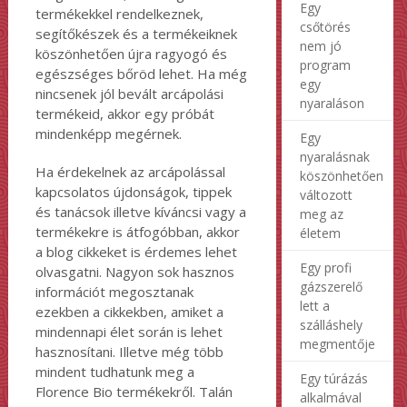
Egy
termékekkel rendelkeznek,
csőtörés
segítőkészek és a termékeiknek
nem jó
köszönhetően újra ragyogó és
program
egészséges bőröd lehet. Ha még
egy
nincsenek jól bevált arcápolási
nyaraláson
termékeid, akkor egy próbát
mindenképp megérnek.
Egy
nyaralásnak
Ha érdekelnek az arcápolással
köszönhetően
kapcsolatos újdonságok, tippek
változott
és tanácsok illetve kíváncsi vagy a
meg az
termékekre is átfogóbban, akkor
életem
a blog cikkeket is érdemes lehet
Egy profi
olvasgatni. Nagyon sok hasznos
gázszerelő
információt megosztanak
lett a
ezekben a cikkekben, amiket a
szálláshely
mindennapi élet során is lehet
megmentője
hasznosítani. Illetve még több
mindent tudhatunk meg a
Egy túrázás
Florence Bio termékekről. Talán
alkalmával