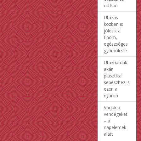
otthon
Utazás
közben is
jólesik a
finom,
egészséges
gyümölcslé
Utazhatunk
akár
plasztikai
sebészhez is
ezen a
nyáron
Várjuk a
vendégeket
– a
napelemek
alatt