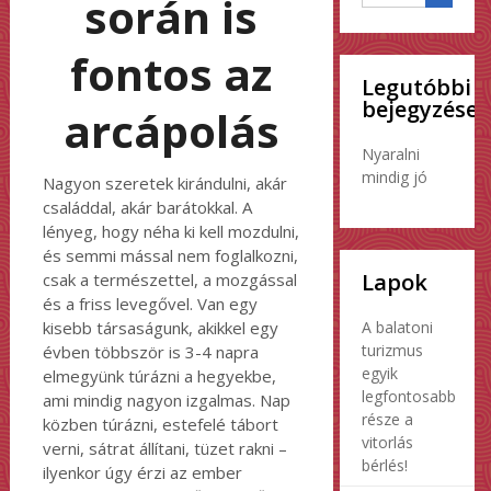
során is
fontos az
Legutóbbi
bejegyzések
arcápolás
Nyaralni
mindig jó
Nagyon szeretek kirándulni, akár
családdal, akár barátokkal. A
lényeg, hogy néha ki kell mozdulni,
és semmi mással nem foglalkozni,
Lapok
csak a természettel, a mozgással
és a friss levegővel. Van egy
A balatoni
kisebb társaságunk, akikkel egy
turizmus
évben többször is 3-4 napra
egyik
elmegyünk túrázni a hegyekbe,
legfontosabb
ami mindig nagyon izgalmas. Nap
része a
közben túrázni, estefelé tábort
vitorlás
verni, sátrat állítani, tüzet rakni –
bérlés!
ilyenkor úgy érzi az ember