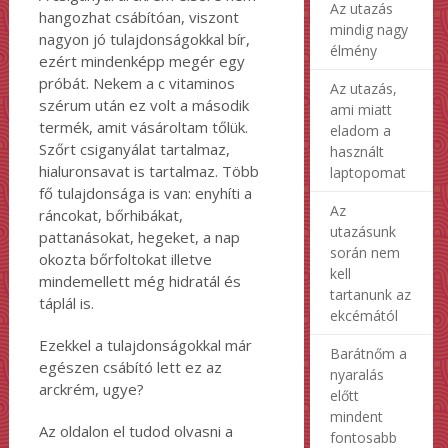
Az utazás
hangozhat csábítóan, viszont
mindig nagy
nagyon jó tulajdonságokkal bír,
élmény
ezért mindenképp megér egy
próbát. Nekem a c vitaminos
Az utazás,
szérum után ez volt a második
ami miatt
termék, amit vásároltam tőlük.
eladom a
Szőrt csiganyálat tartalmaz,
használt
hialuronsavat is tartalmaz. Több
laptopomat
fő tulajdonsága is van: enyhíti a
Az
ráncokat, bőrhibákat,
utazásunk
pattanásokat, hegeket, a nap
során nem
okozta bőrfoltokat illetve
kell
mindemellett még hidratál és
tartanunk az
táplál is.
ekcémától
Ezekkel a tulajdonságokkal már
Barátnőm a
egészen csábító lett ez az
nyaralás
arckrém, ugye?
előtt
mindent
Az oldalon el tudod olvasni a
fontosabb