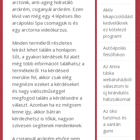
arctonik, anti-aging hidratáló
arckrém, csiganyál arckrém. Ezen
Aktív
kívül van még egy 4 lépéses Bio
kikapcsolódást
arcápolási Spa csomagjuk is és
kedvelőknek
ez kötelező
egy arctorna videókurzus.
program!
Minden termékről részletes
Autóápolás
leírást lehet találni a honlapon.
felsőfokon
Sőt, a gyakori kérdések fül alatt
még több információt találhatsz a
Az Anna
termékekről. Ha kérdésed
táska
merülne fel, akkor csak elég
webáruházból
megnézni ezeket a kérdéseket
választom ki
és nagy valószínűséggel
új kirándulós
megfogod találni a kérdésedre a
hátizsákomat
választ. Azonban ha ez mégsem
Az öko
lenne így, akkor bátran
turizmus és
kérdezhetsz is tőlük, nagyon
a xantán
szívesen segítenek mindenkinek.
gumi
A csiganyál arckrém elsőre nem