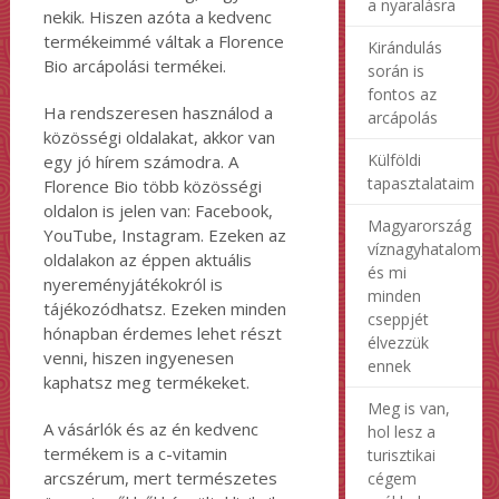
a nyaralásra
nekik. Hiszen azóta a kedvenc
termékeimmé váltak a Florence
Kirándulás
Bio arcápolási termékei.
során is
fontos az
Ha rendszeresen használod a
arcápolás
közösségi oldalakat, akkor van
Külföldi
egy jó hírem számodra. A
tapasztalataim
Florence Bio több közösségi
oldalon is jelen van: Facebook,
Magyarország
YouTube, Instagram. Ezeken az
víznagyhatalom,
oldalakon az éppen aktuális
és mi
nyereményjátékokról is
minden
tájékozódhatsz. Ezeken minden
cseppjét
hónapban érdemes lehet részt
élvezzük
venni, hiszen ingyenesen
ennek
kaphatsz meg termékeket.
Meg is van,
A vásárlók és az én kedvenc
hol lesz a
termékem is a c-vitamin
turisztikai
arcszérum, mert természetes
cégem