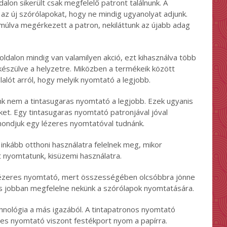
alon sikerült csak megfelelő patront találnunk. A
az új szórólapokat, hogy ne mindig ugyanolyat adjunk.
p múlva megérkezett a patron, nekiláttunk az újabb adag
ldalon mindig van valamilyen akció, ezt kihasználva több
 készülve a helyzetre. Miközben a termékeik között
alót arról, hogy melyik nyomtató a legjobb.
nk nem a tintasugaras nyomtató a legjobb. Ezek ugyanis
ket. Egy tintasugaras nyomtató patronjával jóval
mondjuk egy lézeres nyomtatóval tudnánk.
 inkább otthoni használatra felelnek meg, mikor
nyomtatunk, kisüzemi használatra.
lézeres nyomtató, mert összességében olcsóbbra jönne
és jobban megfelelne nekünk a szórólapok nyomtatására.
hnológia a más igazából. A tintapatronos nyomtató
eres nyomtató viszont festékport nyom a papírra.