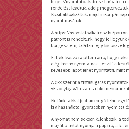
https://nyomtatoalkatresz.hu/patron old
rendelést leadtuk, addig megterveztük 
Kicsit aktualizáltuk, majd mikor pár na
nyomtatásának.
A https://nyomtatoalkatresz.hu/patron o
patront is rendeltünk, hogy fel legyünk
böngésztem, találtam egy kis összefogl
Ezt elolvasva rájöttem arra, hogy nekü
elég lassan nyomtatnak, „eszik” a festé
kevesebb lapot lehet nyomtatni, mint 
A cikk szerint a tintasugaras nyomtatók
viszonylag változatos dokumentumokat 
Nekünk sokkal jobban megfelelne egy 
ki a használata, gyorsabban nyom,tat 
A nyomat nem sokban különbözik, a tec
magát a tintát nyomja a papírra, a léz