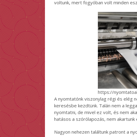
voltunk, mert fogyóban volt minden es
https://nyomtatoa
A nyomtatónk viszonylag régi és elég n
keresésbe kezdtünk. Talán nem a legg
nyomtatni, de mivel ez volt, és nem ak
hatásos a szórólapozás, nem akartunk 
Nagyon nehezen találtunk patront a nyom