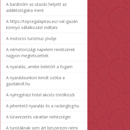
A barátnőm az utazás helyett az
addiktológiára ment
A https://topcegalapitas.eu/-val igazán
könnyű vállalkozást indítani
A motoros turizmus jövője
A németországi napelem rendszerek
nagyon megtetszettek
A nyaralás, amibe beletört a fogam
A nyaralásunkon került szóba a
gazdabolt.hu
A nyíregyházi hotel akciós törölközői
A pihentető nyaralás és a rackinglog.hu
A túravezetés váratlan nehézségei
A turistáknak sem árt beszerezni némi