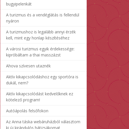
bugyipelenkát
A turizmus és a vendéglátás is fellendül
nyáron
A turizmushoz is legalább annyi érzék
kell, mint egy honlap készítéséhez
A városi turizmus egyik érdekessége:
kipróbáltam a thai masszázst
Ahova szívesen utaznék
Aktív kikapcsolódáshoz egy sportóra is
dukál, nem?
Aktív kikapcsolódást kedvelőknek ez
kötelező program!
Autóápolás felsőfokon
Az Anna táska webáruházból választom
ki új kirándulós hátizsákomat