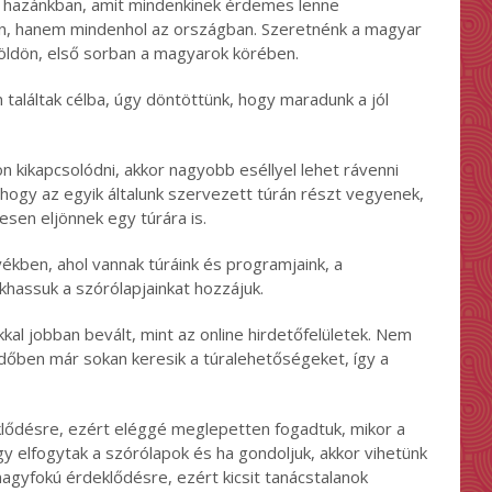
n hazánkban, amit mindenkinek érdemes lenne
n, hanem mindenhol az országban. Szeretnénk a magyar
földön, első sorban a magyarok körében.
 találtak célba, úgy döntöttünk, hogy maradunk a jól
ön kikapcsolódni, akkor nagyobb eséllyel lehet rávenni
 hogy az egyik általunk szervezett túrán részt vegyenek,
esen eljönnek egy túrára is.
yékben, ahol vannak túráink és programjaink, a
khassuk a szórólapjainkat hozzájuk.
al jobban bevált, mint az online hirdetőfelületek. Nem
időben már sokan keresik a túralehetőségeket, így a
lődésre, ezért eléggé meglepetten fogadtuk, mikor a
y elfogytak a szórólapok és ha gondoljuk, akkor vihetünk
nagyfokú érdeklődésre, ezért kicsit tanácstalanok