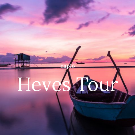
napló
Heves Tour