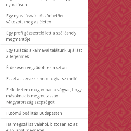
nyaraláson
Egy nyaralásnak köszönhetően
változott meg az életem
Egy profi gázszerelő lett a szálláshely
megmentője
Egy túrázás alkalmával találtunk új állást
a férjemnek
Érdekesen végződött ez a sztori
Ezzel a szervizzel nem foghatsz mellé
Felfedeztem magamban a vágyat, hogy
másoknak is megmutassam
Magyarország szépségeit
Futómű beállítás Budapesten
Ha megszállsz valahol, biztosan ez az
első, amit megnézel