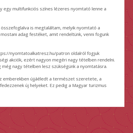
egy multifunkciós színes lézeres nyomtató lenne a
 összefoglalva is megtaláltam, melyik nyomtató a
 mostani adag festéket, amit rendeltünk, venni fogunk
ttps://nyomtatoalkatresz.hu/patron oldalról fogjuk
ségi akciók, ezért nagyon megéri nagy tételben rendelni.
ig még nagy tételben lesz szükségünk a nyomtatásra.
az emberekben újjáéledt a természet szeretete, a
fedezzenek új helyeket. Ez pedig a Magyar turizmus