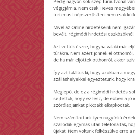
Pedig nagyon sok szép túraútvonal va
végigjárnia. Nem csak Heves megyébe
turizmust népszerűsíteni nem csak kül
Mivel az Online hirdetéseink nem igazán
bevált, régimódi hirdetési eszközöknél.
Azt vettük észre, hogyha valaki már elj
túrákra. Nem azért jönnek el otthonról,
de ha már eljöttek otthonról, akkor szív
Így azt találtuk ki, hogy azokban a meg
szálláshelyekkel egyeztetünk, hogy kira
Meglepő, de ez a régimódi hirdetés sokk
sejtettük, hogy ez lesz, de ebben a jó 
szórólapjainkat pikkpakk elkapkodták.
Nem számítottunk ilyen nagyfokú érdek
szállodák egymás után telefonáltak, hog
újakat. Nem voltunk felkészülve erre a 