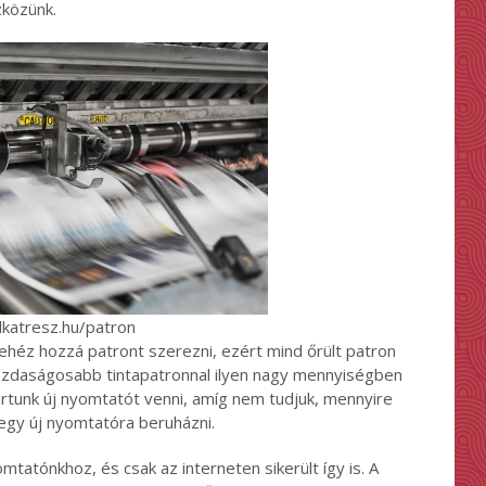
zközünk.
lkatresz.hu/patron
ehéz hozzá patront szerezni, ezért mind őrült patron
azdaságosabb tintapatronnal ilyen nagy mennyiségben
artunk új nyomtatót venni, amíg nem tudjuk, mennyire
egy új nyomtatóra beruházni.
tatónkhoz, és csak az interneten sikerült így is. A