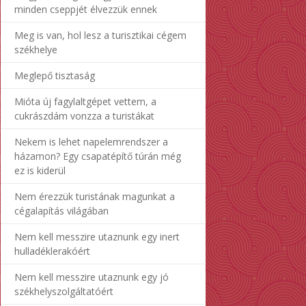
minden cseppjét élvezzük ennek
Meg is van, hol lesz a turisztikai cégem
székhelye
Meglepő tisztaság
Mióta új fagylaltgépet vettem, a
cukrászdám vonzza a turistákat
Nekem is lehet napelemrendszer a
házamon? Egy csapatépítő túrán még
ez is kiderül
Nem érezzük turistának magunkat a
cégalapítás világában
Nem kell messzire utaznunk egy inert
hulladéklerakóért
Nem kell messzire utaznunk egy jó
székhelyszolgáltatóért