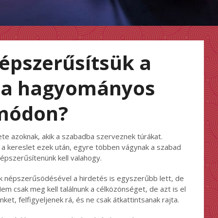
épszerűsítsük a
t a hagyományos
módon?
lete azoknak, akik a szabadba szerveznek túrákat.
a kereslet ezek után, egyre többen vágynak a szabad
népszerűsítenünk kell valahogy.
tek népszerűsödésével a hirdetés is egyszerűbb lett, de
m csak meg kell találnunk a célközönséget, de azt is el
ket, felfigyeljenek rá, és ne csak átkattintsanak rajta.