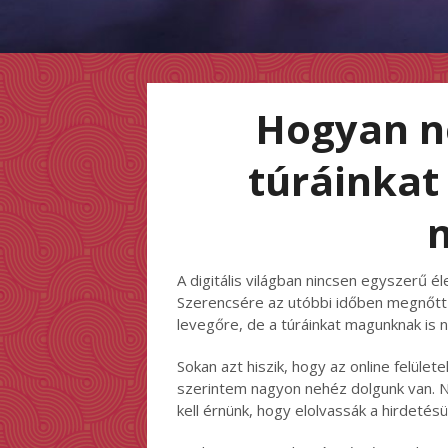
Hogyan n
túráinka
A digitális világban nincsen egyszerű é
Szerencsére az utóbbi időben megnőtt 
levegőre, de a túráinkat magunknak is 
Sokan azt hiszik, hogy az online felüle
szerintem nagyon nehéz dolgunk van. Ne
kell érnünk, hogy elolvassák a hirdetésün