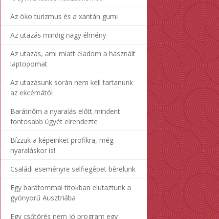
Az öko turizmus és a xantán gumi
Az utazás mindig nagy élmény
Az utazás, ami miatt eladom a használt
laptopomat
Az utazásunk során nem kell tartanunk
az ekcémától
Barátnőm a nyaralás előtt mindent
fontosabb ügyét elrendezte
Bízzuk a képeinket profikra, még
nyaraláskor is!
Családi eseményre selfiegépet bérelünk
Egy barátommal titokban elutaztunk a
gyönyörű Ausztriába
Egy csőtörés nem jó program egy