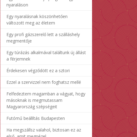
nyaraláson
Egy nyaralásnak köszönhetően
változott meg az életem
Egy profi gázszerelő lett a szálláshely
megmentője
Egy túrázás alkalmával találtunk új állást
a férjemnek
Érdekesen végződött ez a sztori
Ezzel a szervizzel nem foghatsz mellé
Felfedeztem magamban a vágyat, hogy
másoknak is megmutassam
Magyarország szépségeit
Futómű beállítás Budapesten
Ha megszállsz valahol, biztosan ez az
első, amit megnézel