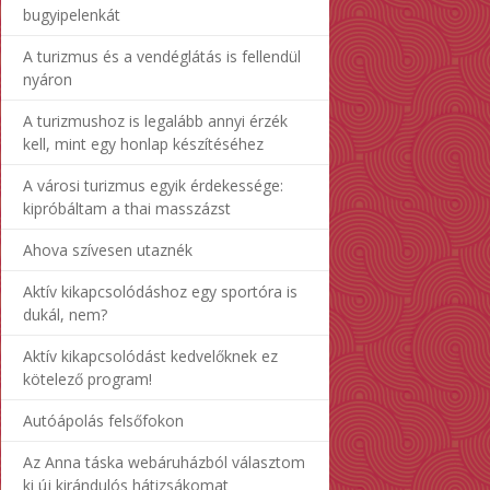
bugyipelenkát
A turizmus és a vendéglátás is fellendül
nyáron
A turizmushoz is legalább annyi érzék
kell, mint egy honlap készítéséhez
A városi turizmus egyik érdekessége:
kipróbáltam a thai masszázst
Ahova szívesen utaznék
Aktív kikapcsolódáshoz egy sportóra is
dukál, nem?
Aktív kikapcsolódást kedvelőknek ez
kötelező program!
Autóápolás felsőfokon
Az Anna táska webáruházból választom
ki új kirándulós hátizsákomat