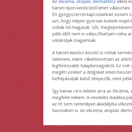
Az
ekcema, atopiás dermatitisz
elleni k
három ilyen kenőcsből lehet választani
Én gyógyszerrel kapcsolatban sosem szo
azt, hogy milyen gyorsan tudunk majd 
voltak túl magasak. Sőt, meglepetésemr
jobb időt nem is választhattam volna ar
vásároljak magamnak.
A három kenőcs között is voltak term
tekinteni, mikor rákattintottam az adot
legfontosabb tulajdonságokról. Ez volt
megéri ezeket a dolgokat innen beszere
befolyásolják külső tényezők, mint pél
Így hamar rá is leltem arra az Ekcema, 
megfelel nekem. A rendelés leadása pár
az itt sem semmilyen akadályba ütközni.
használom is. Az ekcema, atopiás dermat