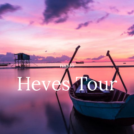
napló
Heves Tour