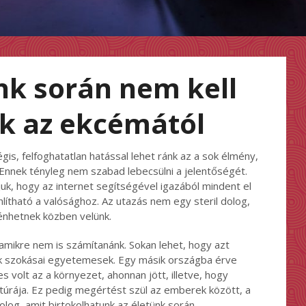
nk során nem kell
k az ekcémától
is, felfoghatatlan hatással lehet ránk az a sok élmény,
 Ennek tényleg nem szabad lebecsülni a jelentőségét.
pjuk, hogy az internet segítségével igazából mindent el
lítható a valósághoz. Az utazás nem egy steril dolog,
énhetnek közben velünk.
 amikre nem is számítanánk. Sokan lehet, hogy azt
ek szokásai egyetemesek. Egy másik országba érve
 volt az a környezet, ahonnan jött, illetve, hogy
túrája. Ez pedig megértést szül az emberek között, a
log, amit birtokolhatunk az életünk során.