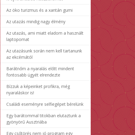
Az öko turizmus és a xantán gumi
Az utazás mindig nagy élmény
Az utazás, ami miatt eladom a használt
laptopomat
Az utazásunk során nem kell tartanunk
az ekcémától
Barátnőm a nyaralás előtt mindent
fontosabb ügyét elrendezte
Bízzuk a képeinket profikra, még
nyaraláskor is!
Családi eseményre selfiegépet bérelünk
Egy barátommal titokban elutaztunk a
gyönyörű Ausztriába
Egy csőtörés nem jó program egy