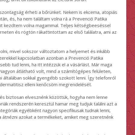
szontagság érheti a bőrünket. Nekem is ekcema, atopiás
után, és, ha nem találtam volna rá a Prevenció Patika
mit kezdtem volna magammal. Teljes kétségbeeséssel
neten és rögtön rákattintottam az első találatra, ami az
lni, mivel sokszor változtatom a helyemet és inkább
erekkel kapcsolatban azonban a Prevenció Patika
b tud lenni, ha itt intézzük el a vásárlást. Már maga
ő. Nagyon átlátható volt, mind a számítógépes felületen,
 általában sokkal gyengébb szokott lenni. Így telefonról
s dermatitisz elleni kenőcsöm megrendelését.
és biztosan elvesznénk közöttük, hogyha nem lenne
iák rendszerén keresztül hamar meg tudjuk találni azt a
ategóriák egyébként nagyon specifikusak tudnak lenni,
a átnézni azokat a termékeket, amiket meg szeretnénk