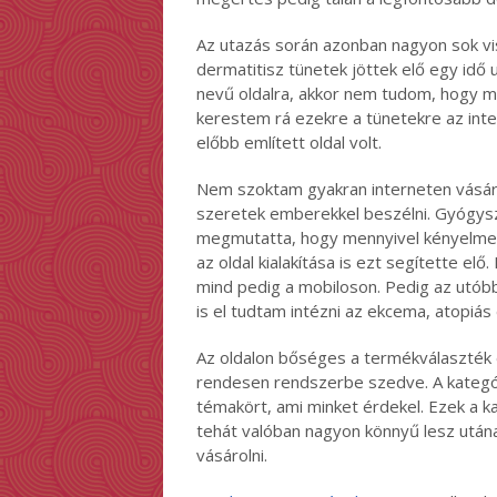
Az utazás során azonban nagyon sok vi
dermatitisz tünetek jöttek elő egy idő 
nevű oldalra, akkor nem tudom, hogy 
kerestem rá ezekre a tünetekre az inter
előbb említett oldal volt.
Nem szoktam gyakran interneten vásáro
szeretek emberekkel beszélni. Gyógysz
megmutatta, hogy mennyivel kényelmeseb
az oldal kialakítása is ezt segítette el
mind pedig a mobiloson. Pedig az utóbbi
is el tudtam intézni az ekcema, atopiá
Az oldalon bőséges a termékválaszték 
rendesen rendszerbe szedve. A kategór
témakört, ami minket érdekel. Ezek a k
tehát valóban nagyon könnyű lesz után
vásárolni.