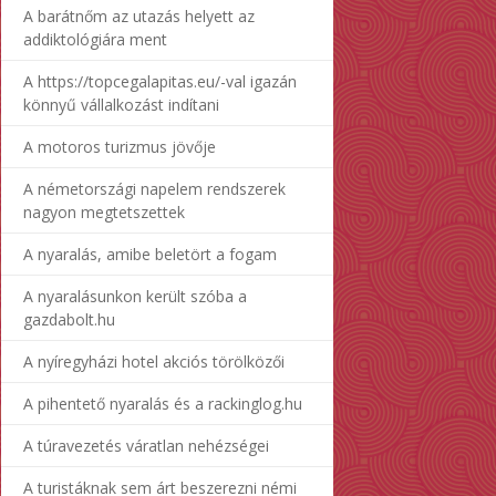
A barátnőm az utazás helyett az
addiktológiára ment
A https://topcegalapitas.eu/-val igazán
könnyű vállalkozást indítani
A motoros turizmus jövője
A németországi napelem rendszerek
nagyon megtetszettek
A nyaralás, amibe beletört a fogam
A nyaralásunkon került szóba a
gazdabolt.hu
A nyíregyházi hotel akciós törölközői
A pihentető nyaralás és a rackinglog.hu
A túravezetés váratlan nehézségei
A turistáknak sem árt beszerezni némi