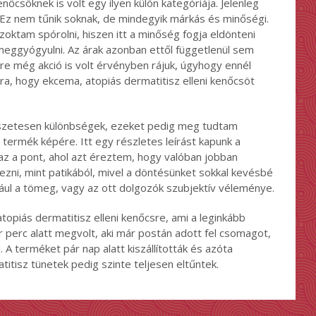
enőcsöknek is volt egy ilyen külön kategóriája. Jelenleg
. Ez nem tűnik soknak, de mindegyik márkás és minőségi.
ktam spórolni, hiszen itt a minőség fogja eldönteni
meggyógyulni. Az árak azonban ettől függetlenül sem
e még akció is volt érvényben rájuk, úgyhogy ennél
ra, hogy ekcema, atopiás dermatitisz elleni kenőcsöt
észetesen különbségek, ezeket pedig meg tudtam
t termék képére. Itt egy részletes leírást kapunk a
 az a pont, ahol azt éreztem, hogy valóban jobban
zni, mint patikából, mivel a döntésünket sokkal kevésbé
dául a tömeg, vagy az ott dolgozók szubjektív véleménye.
atopiás dermatitisz elleni kenőcsre, ami a leginkább
 perc alatt megvolt, aki már postán adott fel csomagot,
 A terméket pár nap alatt kiszállították és azóta
itisz tünetek pedig szinte teljesen eltűntek.