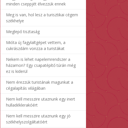
minden cseppjét élvezzük ennek
Meg is van, hol lesz a turisztikai cégem
székhelye
Meglepő tisztaság
Mióta új fagylaltgépet vettem, a
cukrászdám vonzza a turistákat
Nekem is lehet napelemrendszer a
házamon? Egy csapatépítő túrán még
ez is kiderül
Nem érezzük turistának magunkat a
cégalapítás világában
Nem kell messzire utaznunk egy inert
hulladéklerakóért
Nem kell messzire utaznunk egy jó
székhelyszolgáltatóért