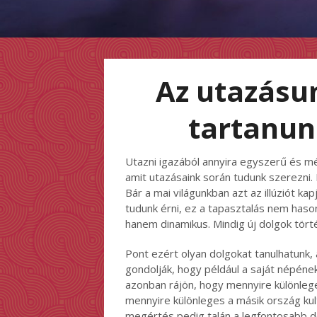
Az utazásu
tartanun
Utazni igazából annyira egyszerű és még
amit utazásaink során tudunk szerezni.
Bár a mai világunkban azt az illúziót ka
tudunk érni, ez a tapasztalás nem hason
hanem dinamikus. Mindig új dolgok tört
Pont ezért olyan dolgokat tanulhatunk,
gondolják, hogy például a saját népén
azonban rájön, hogy mennyire különleges
mennyire különleges a másik ország kul
megértés pedig talán a legfontosabb do