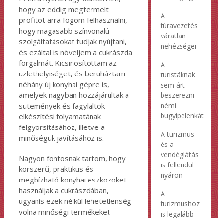
hogy az eddig megtermelt
A
profitot arra fogom felhasználni,
túravezetés
hogy magasabb színvonalú
váratlan
szolgáltatásokat tudjak nyújtani,
nehézségei
és ezáltal is növeljem a cukrászda
forgalmát. Kicsinosítottam az
A
üzlethelyiséget, és beruháztam
turistáknak
néhány új konyhai gépre is,
sem árt
amelyek nagyban hozzájárultak a
beszerezni
némi
sütemények és fagylaltok
bugyipelenkát
elkészítési folyamatának
felgyorsításához, illetve a
A turizmus
minőségük javításához is.
és a
vendéglátás
Nagyon fontosnak tartom, hogy
is fellendül
korszerű, praktikus és
nyáron
megbízható konyhai eszközöket
használjak a cukrászdában,
A
ugyanis ezek nélkül lehetetlenség
turizmushoz
volna minőségi termékeket
is legalább