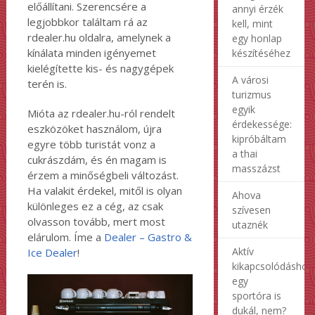
előállítani. Szerencsére a
annyi érzék
legjobbkor találtam rá az
kell, mint
rdealer.hu oldalra, amelynek a
egy honlap
kínálata minden igényemet
készítéséhez
kielégítette kis- és nagygépek
A városi
terén is.
turizmus
egyik
Mióta az rdealer.hu-ról rendelt
érdekessége:
eszközöket használom, újra
kipróbáltam
egyre több turistát vonz a
a thai
cukrászdám, és én magam is
masszázst
érzem a minőségbeli változást.
Ha valakit érdekel, mitől is olyan
Ahova
különleges ez a cég, az csak
szívesen
olvasson tovább, mert most
utaznék
elárulom. Íme a
Dealer – Gastro &
Aktív
Ice Dealer
!
kikapcsolódáshoz
egy
sportóra is
dukál, nem?