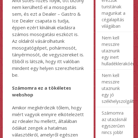
Ahol sütés-főzés folyik, ott bizony
érezzük
turistának
nem kerülhető el a mosogatás
magunkat a
sem, és ezt a Dealer – Gastro &
cégalapítás
Ice Dealer csapata is tudja,
világában
éppen ezért kínálnak eladásra
számos mosogatási eszközt is.
Nem kell
Az oldalról vásárolhatunk
messzire
mosogatógépet, pohármosót,
utaznunk
tányérmosót, de vegyszereket is.
egy inert
Ebből is látszik, hogy itt valóban
hulladéklerakóért
mindent egy helyen szerezhetünk
be.
Nem kell
messzire
Számomra ez a tökéletes
utaznunk
webshop
egy jó
székhelyszolgálta
Amikor megkérdezik tőlem, hogy
Számomra
miért vagyok ennyire elkötelezett
az utazásnál
az rdealer.hu mellett, általában
egyszerűen
ódákat zengek a hatalmas
nincs jobb!
választékról, amelyről egészen