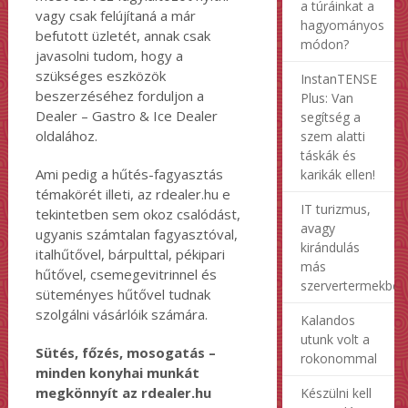
a túráinkat a
vagy csak felújítaná a már
hagyományos
befutott üzletét, annak csak
módon?
javasolni tudom, hogy a
szükséges eszközök
InstanTENSE
beszerzéséhez forduljon a
Plus: Van
Dealer – Gastro & Ice Dealer
segítség a
oldalához.
szem alatti
táskák és
Ami pedig a hűtés-fagyasztás
karikák ellen!
témakörét illeti, az rdealer.hu e
IT turizmus,
tekintetben sem okoz csalódást,
avagy
ugyanis számtalan fagyasztóval,
kirándulás
italhűtővel, bárpulttal, pékipari
más
hűtővel, csemegevitrinnel és
szervertermekben
süteményes hűtővel tudnak
szolgálni vásárlóik számára.
Kalandos
utunk volt a
Sütés, főzés, mosogatás –
rokonommal
minden konyhai munkát
megkönnyít az rdealer.hu
Készülni kell