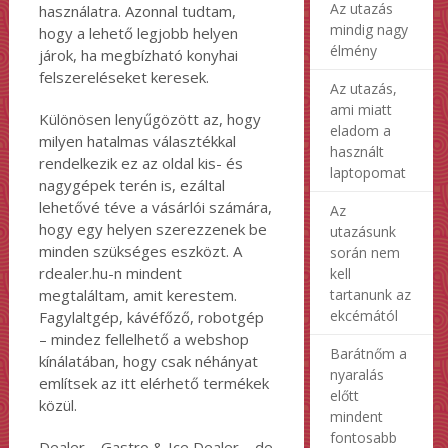
Az utazás
használatra. Azonnal tudtam,
mindig nagy
hogy a lehető legjobb helyen
élmény
járok, ha megbízható konyhai
felszereléseket keresek.
Az utazás,
ami miatt
Különösen lenyűgözött az, hogy
eladom a
milyen hatalmas választékkal
használt
rendelkezik ez az oldal kis- és
laptopomat
nagygépek terén is, ezáltal
lehetővé téve a vásárlói számára,
Az
hogy egy helyen szerezzenek be
utazásunk
minden szükséges eszközt. A
során nem
rdealer.hu-n mindent
kell
megtaláltam, amit kerestem.
tartanunk az
ekcémától
Fagylaltgép, kávéfőző, robotgép
– mindez fellelhető a webshop
Barátnőm a
kínálatában, hogy csak néhányat
nyaralás
említsek az itt elérhető termékek
előtt
közül.
mindent
fontosabb
Dealer – Gastro & Ice Dealer – de