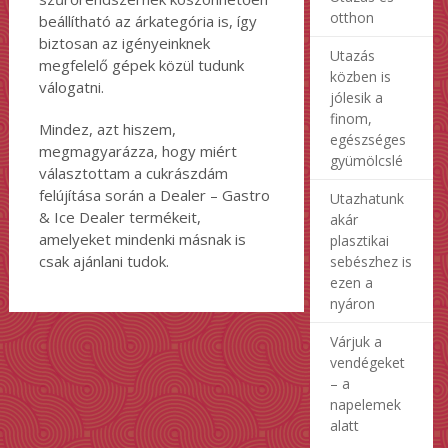
otthon
beállítható az árkategória is, így
biztosan az igényeinknek
Utazás
megfelelő gépek közül tudunk
közben is
válogatni.
jólesik a
finom,
Mindez, azt hiszem,
egészséges
megmagyarázza, hogy miért
gyümölcslé
választottam a cukrászdám
felújítása során a Dealer – Gastro
Utazhatunk
& Ice Dealer termékeit,
akár
amelyeket mindenki másnak is
plasztikai
csak ajánlani tudok.
sebészhez is
ezen a
nyáron
Várjuk a
vendégeket
– a
napelemek
alatt