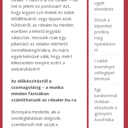
ügyét
mit is jelent ez pontosan? Azt,
elrendezte
hogy legyen szó ételek és italok
előállításáról, vagy éppen azok
Bízzuk a
hűtéséről, az rdealer.hu minden
képeinket
esetben a lehető legjobb
profikra,
választás. Vessünk csak egy
még
pillantást az oldalon elérhető
nyaraláskor
termékkategóriákra, és máris
is!
egyértelművé válik, hogy miért
Családi
lelkesedem ennyire ezért a
eseményre
webáruházért!
selfiegépet
bérelünk
Az előkészítéstől a
csomagolásig – a munka
Egy
minden fázisában
barátommal
számíthatunk az rdealer.hu-ra
titokban
elutaztunk a
Bizonyára mindenki, aki a
gyönyörű
vendéglátásban dolgozik,
Ausztriába
szembesült már azzal a