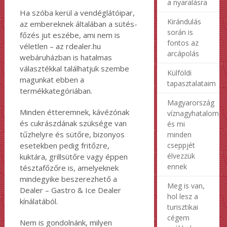
a nyaralásra
Ha szóba kerül a vendéglátóipar,
Kirándulás
az embereknek általában a sütés-
során is
főzés jut eszébe, ami nem is
fontos az
véletlen – az rdealer.hu
arcápolás
webáruházban is hatalmas
választékkal találhatjuk szembe
Külföldi
magunkat ebben a
tapasztalataim
termékkategóriában.
Magyarország
Minden étteremnek, kávézónak
víznagyhatalom,
és cukrászdának szüksége van
és mi
tűzhelyre és sütőre, bizonyos
minden
esetekben pedig fritőzre,
cseppjét
élvezzük
kuktára, grillsütőre vagy éppen
ennek
tésztafőzőre is, amelyeknek
mindegyike beszerezhető a
Meg is van,
Dealer – Gastro & Ice Dealer
hol lesz a
kínálatából.
turisztikai
cégem
Nem is gondolnánk, milyen