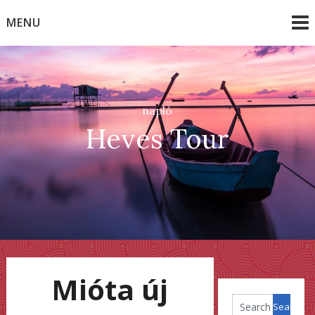
Skip
MENU
to
content
napló
Heves Tour
Mióta új