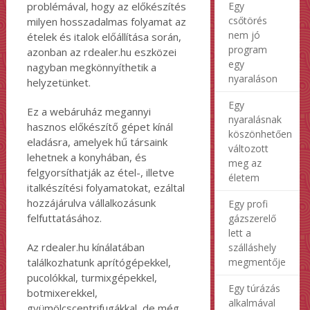
problémával, hogy az előkészítés
Egy
csőtörés
milyen hosszadalmas folyamat az
nem jó
ételek és italok előállítása során,
program
azonban az rdealer.hu eszközei
egy
nagyban megkönnyíthetik a
nyaraláson
helyzetünket.
Egy
Ez a webáruház megannyi
nyaralásnak
hasznos előkészítő gépet kínál
köszönhetően
eladásra, amelyek hű társaink
változott
lehetnek a konyhában, és
meg az
felgyorsíthatják az étel-, illetve
életem
italkészítési folyamatokat, ezáltal
hozzájárulva vállalkozásunk
Egy profi
felfuttatásához.
gázszerelő
lett a
Az rdealer.hu kínálatában
szálláshely
találkozhatunk aprítógépekkel,
megmentője
pucolókkal, turmixgépekkel,
Egy túrázás
botmixerekkel,
alkalmával
gyümölcscentrifugákkal, de még