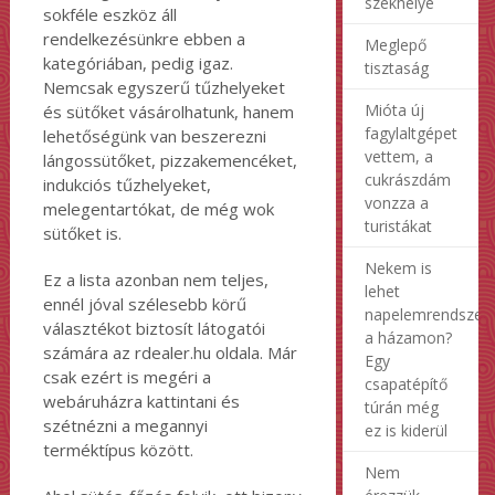
székhelye
sokféle eszköz áll
rendelkezésünkre ebben a
Meglepő
kategóriában, pedig igaz.
tisztaság
Nemcsak egyszerű tűzhelyeket
Mióta új
és sütőket vásárolhatunk, hanem
fagylaltgépet
lehetőségünk van beszerezni
vettem, a
lángossütőket, pizzakemencéket,
cukrászdám
indukciós tűzhelyeket,
vonzza a
melegentartókat, de még wok
turistákat
sütőket is.
Nekem is
Ez a lista azonban nem teljes,
lehet
ennél jóval szélesebb körű
napelemrendszer
választékot biztosít látogatói
a házamon?
számára az rdealer.hu oldala. Már
Egy
csak ezért is megéri a
csapatépítő
webáruházra kattintani és
túrán még
szétnézni a megannyi
ez is kiderül
terméktípus között.
Nem