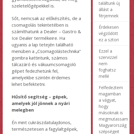
találtunk új
szeletelőgépekkel is.
állást a
férjemnek
Sőt, nemcsak az előkészítés, de a
csomagolás tekintetében is
Érdekesen
számíthatunk a Dealer – Gastro &
végződött
Ice Dealer termékeire. Ha
ez a sztori
ugyanis a lap tetején található
menüben a „Csomagolástechnika”
Ezzel a
szervizzel
gombra kattintunk, számos
nem
tálcazáró és vákuumcsomagoló
foghatsz
gépet fedezhetünk fel,
mellé
amelyekbe szintén érdemes
lehet befektetni.
Felfedeztem
magamban
Hűsítő segítség – gépek,
a vágyat,
amelyek jól jönnek a nyári
hogy
melegben
másoknak is
megmutassam
Én mint cukrászdatulajdonos,
Magyarország
természetesen a fagylaltgépek,
szépségeit