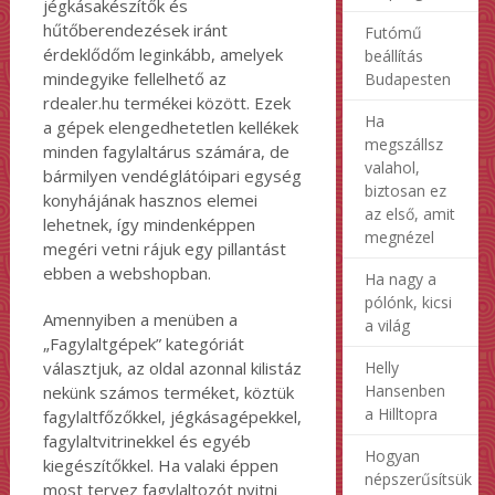
jégkásakészítők és
hűtőberendezések iránt
Futómű
érdeklődőm leginkább, amelyek
beállítás
mindegyike fellelhető az
Budapesten
rdealer.hu termékei között. Ezek
Ha
a gépek elengedhetetlen kellékek
megszállsz
minden fagylaltárus számára, de
valahol,
bármilyen vendéglátóipari egység
biztosan ez
konyhájának hasznos elemei
az első, amit
lehetnek, így mindenképpen
megnézel
megéri vetni rájuk egy pillantást
ebben a webshopban.
Ha nagy a
pólónk, kicsi
Amennyiben a menüben a
a világ
„Fagylaltgépek” kategóriát
választjuk, az oldal azonnal kilistáz
Helly
Hansenben
nekünk számos terméket, köztük
a Hilltopra
fagylaltfőzőkkel, jégkásagépekkel,
fagylaltvitrinekkel és egyéb
Hogyan
kiegészítőkkel. Ha valaki éppen
népszerűsítsük
most tervez fagylaltozót nyitni