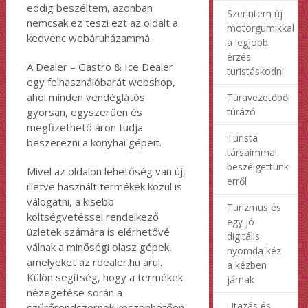
eddig beszéltem, azonban
Szerintem új
nemcsak ez teszi ezt az oldalt a
motorgumikkal
kedvenc webáruházammá.
a legjobb
érzés
A Dealer – Gastro & Ice Dealer
turistáskodni
egy felhasználóbarát webshop,
ahol minden vendéglátós
Túravezetőből
gyorsan, egyszerűen és
túrázó
megfizethető áron tudja
Turista
beszerezni a konyhai gépeit.
társaimmal
beszélgettünk
Mivel az oldalon lehetőség van új,
erről
illetve használt termékek közül is
válogatni, a kisebb
Turizmus és
költségvetéssel rendelkező
egy jó
üzletek számára is elérhetővé
digitális
válnak a minőségi olasz gépek,
nyomda kéz
amelyeket az rdealer.hu árul.
a kézben
Külön segítség, hogy a termékek
járnak
nézegetése során a
Utazás és
szűrőrendszernek köszönhetően