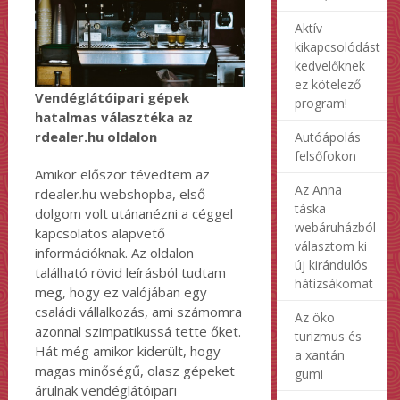
Aktív
kikapcsolódást
kedvelőknek
ez kötelező
Vendéglátóipari gépek
program!
hatalmas választéka az
rdealer.hu oldalon
Autóápolás
felsőfokon
Amikor először tévedtem az
Az Anna
rdealer.hu webshopba, első
táska
dolgom volt utánanézni a céggel
webáruházból
kapcsolatos alapvető
választom ki
információknak. Az oldalon
új kirándulós
található rövid leírásból tudtam
hátizsákomat
meg, hogy ez valójában egy
családi vállalkozás, ami számomra
Az öko
azonnal szimpatikussá tette őket.
turizmus és
Hát még amikor kiderült, hogy
a xantán
magas minőségű, olasz gépeket
gumi
árulnak vendéglátóipari