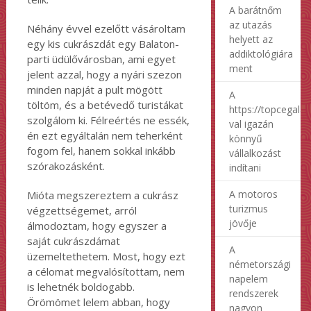
A barátnőm
az utazás
Néhány évvel ezelőtt vásároltam
helyett az
egy kis cukrászdát egy Balaton-
addiktológiára
parti üdülővárosban, ami egyet
ment
jelent azzal, hogy a nyári szezon
minden napját a pult mögött
A
töltöm, és a betévedő turistákat
https://topcegalap
szolgálom ki. Félreértés ne essék,
val igazán
én ezt egyáltalán nem teherként
könnyű
fogom fel, hanem sokkal inkább
vállalkozást
szórakozásként.
indítani
A motoros
Mióta megszereztem a cukrász
turizmus
végzettségemet, arról
jövője
álmodoztam, hogy egyszer a
saját cukrászdámat
A
üzemeltethetem. Most, hogy ezt
németországi
a célomat megvalósítottam, nem
napelem
is lehetnék boldogabb.
rendszerek
Örömömet lelem abban, hogy
nagyon