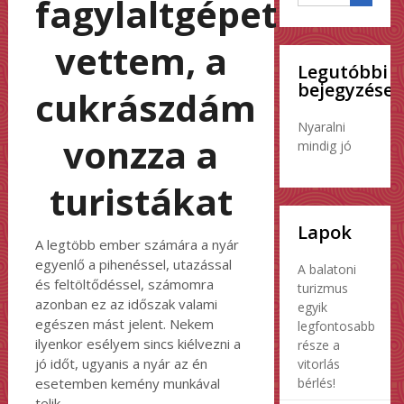
fagylaltgépet
vettem, a
Legutóbbi
bejegyzések
cukrászdám
Nyaralni
vonzza a
mindig jó
turistákat
Lapok
A legtöbb ember számára a nyár
egyenlő a pihenéssel, utazással
A balatoni
és feltöltődéssel, számomra
turizmus
azonban ez az időszak valami
egyik
egészen mást jelent. Nekem
legfontosabb
ilyenkor esélyem sincs kiélvezni a
része a
jó időt, ugyanis a nyár az én
vitorlás
bérlés!
esetemben kemény munkával
telik.