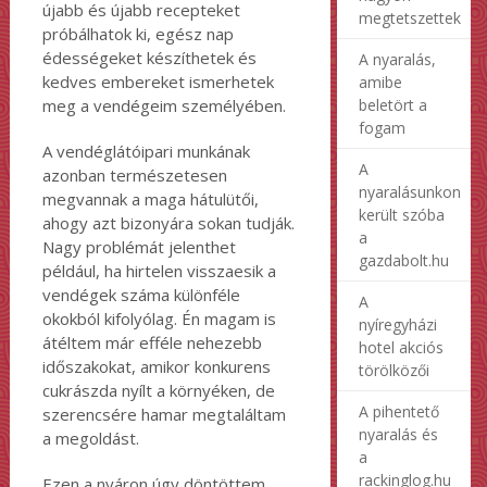
újabb és újabb recepteket
megtetszettek
próbálhatok ki, egész nap
édességeket készíthetek és
A nyaralás,
kedves embereket ismerhetek
amibe
beletört a
meg a vendégeim személyében.
fogam
A vendéglátóipari munkának
A
azonban természetesen
nyaralásunkon
megvannak a maga hátulütői,
került szóba
ahogy azt bizonyára sokan tudják.
a
Nagy problémát jelenthet
gazdabolt.hu
például, ha hirtelen visszaesik a
vendégek száma különféle
A
okokból kifolyólag. Én magam is
nyíregyházi
átéltem már efféle nehezebb
hotel akciós
időszakokat, amikor konkurens
törölközői
cukrászda nyílt a környéken, de
A pihentető
szerencsére hamar megtaláltam
nyaralás és
a megoldást.
a
rackinglog.hu
Ezen a nyáron úgy döntöttem,