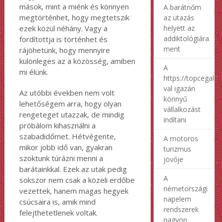
mások, mint a miénk és könnyen
A barátnőm
megtörténhet, hogy megtetszik
az utazás
helyett az
ezek közül néhány. Vagy a
addiktológiára
fordítottja is történhet és
ment
rájöhetünk, hogy mennyire
különleges az a közösség, amiben
A
mi élünk.
https://topcegalap
val igazán
Az utóbbi években nem volt
könnyű
lehetőségem arra, hogy olyan
vállalkozást
rengeteget utazzak, de mindig
indítani
próbálom kihasználni a
szabadidőmet. Hétvégente,
A motoros
mikor jobb idő van, gyakran
turizmus
szoktunk túrázni menni a
jövője
barátainkkal. Ezek az utak pedig
A
sokszor nem csak a közeli erdőbe
németországi
vezettek, hanem magas hegyek
napelem
csúcsaira is, amik mind
rendszerek
felejthetetlenek voltak.
nagyon