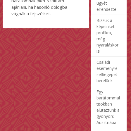
barátomnak őket szoktam
ügyét
ajánlani, ha hasonló dologba
elrendezte
vágnák a fejszéiket.
Bízzuk a
képeinket
profikra,
még
nyaraláskor
is!
Családi
eseményre
selfiegépet
bérelünk
Egy
barátommal
titokban
elutaztunk a
gyönyörű
Ausztriába