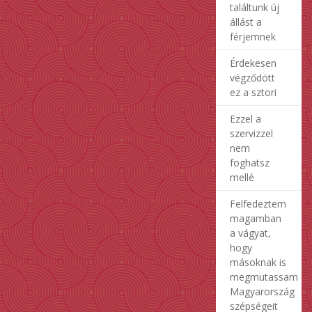
találtunk új
állást a
férjemnek
Érdekesen
végződött
ez a sztori
Ezzel a
szervizzel
nem
foghatsz
mellé
Felfedeztem
magamban
a vágyat,
hogy
másoknak is
megmutassam
Magyarország
szépségeit