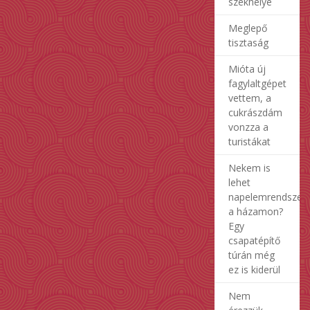
székhelye
Meglepő
tisztaság
Mióta új
fagylaltgépet
vettem, a
cukrászdám
vonzza a
turistákat
Nekem is
lehet
napelemrendszer
a házamon?
Egy
csapatépítő
túrán még
ez is kiderül
Nem