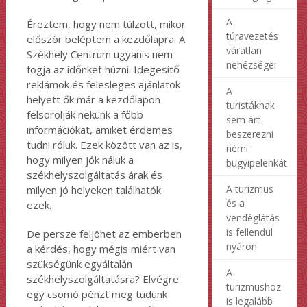
A
Éreztem, hogy nem túlzott, mikor
túravezetés
először beléptem a kezdőlapra. A
váratlan
Székhely Centrum ugyanis nem
nehézségei
fogja az időnket húzni. Idegesítő
reklámok és felesleges ajánlatok
A
helyett ők már a kezdőlapon
turistáknak
felsorolják nekünk a főbb
sem árt
információkat, amiket érdemes
beszerezni
tudni róluk. Ezek között van az is,
némi
hogy milyen jók náluk a
bugyipelenkát
székhelyszolgáltatás árak és
A turizmus
milyen jó helyeken találhatók
és a
ezek.
vendéglátás
is fellendül
De persze feljöhet az emberben
nyáron
a kérdés, hogy mégis miért van
szükségünk egyáltalán
A
székhelyszolgáltatásra? Elvégre
turizmushoz
egy csomó pénzt meg tudunk
is legalább