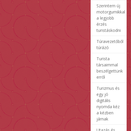
Szerintem új
motorgumikkal
a legjobb
érzés
turistáskodni
Túravezetőből
túrázó
Turista
társaimmal
beszélgettünk
erről
Turizmus és
egy jó
digitális
nyomda kéz
a kézben
járnak
Utazás és