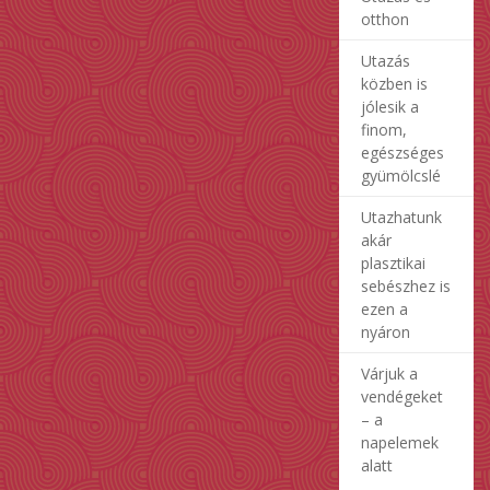
otthon
Utazás
közben is
jólesik a
finom,
egészséges
gyümölcslé
Utazhatunk
akár
plasztikai
sebészhez is
ezen a
nyáron
Várjuk a
vendégeket
– a
napelemek
alatt