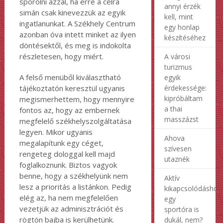
spórolni azzal, ha erre a célra
annyi érzék
simán csak kinevezzük az egyik
kell, mint
ingatlanunkat. A Székhely Centrum
egy honlap
azonban óva intett minket az ilyen
készítéséhez
döntésektől, és meg is indokolta
részletesen, hogy miért.
A városi
turizmus
A felső menüből kiválasztható
egyik
érdekessége:
tájékoztatón keresztül ugyanis
kipróbáltam
megismerhettem, hogy mennyire
a thai
fontos az, hogy az embernek
masszázst
megfelelő székhelyszolgáltatása
legyen. Mikor ugyanis
Ahova
megalapítunk egy céget,
szívesen
rengeteg dologgal kell majd
utaznék
foglalkoznunk. Biztos vagyok
benne, hogy a székhelyünk nem
Aktív
lesz a prioritás a listánkon. Pedig
kikapcsolódáshoz
elég az, ha nem megfelelően
egy
vezetjük az adminisztrációt és
sportóra is
rögtön bajba is kerülhetünk.
dukál, nem?