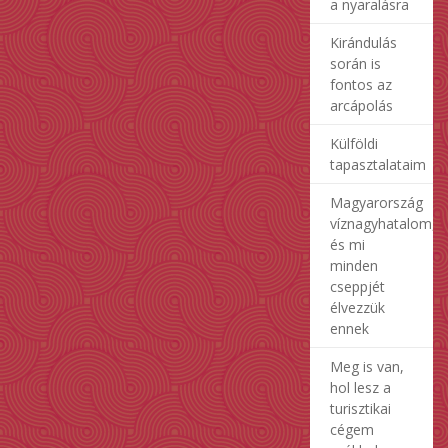
a nyaralásra
Kirándulás
során is
fontos az
arcápolás
Külföldi
tapasztalataim
Magyarország
víznagyhatalom,
és mi
minden
cseppjét
élvezzük
ennek
Meg is van,
hol lesz a
turisztikai
cégem