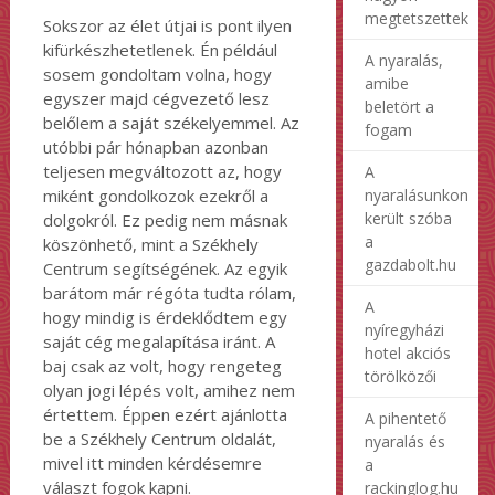
megtetszettek
Sokszor az élet útjai is pont ilyen
kifürkészhetetlenek. Én például
A nyaralás,
sosem gondoltam volna, hogy
amibe
egyszer majd cégvezető lesz
beletört a
belőlem a saját székelyemmel. Az
fogam
utóbbi pár hónapban azonban
teljesen megváltozott az, hogy
A
nyaralásunkon
miként gondolkozok ezekről a
került szóba
dolgokról. Ez pedig nem másnak
a
köszönhető, mint a Székhely
gazdabolt.hu
Centrum segítségének. Az egyik
barátom már régóta tudta rólam,
A
hogy mindig is érdeklődtem egy
nyíregyházi
saját cég megalapítása iránt. A
hotel akciós
baj csak az volt, hogy rengeteg
törölközői
olyan jogi lépés volt, amihez nem
értettem. Éppen ezért ajánlotta
A pihentető
be a Székhely Centrum oldalát,
nyaralás és
mivel itt minden kérdésemre
a
választ fogok kapni.
rackinglog.hu