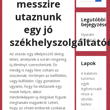
messzire
utaznunk
Legutóbbi
bejegyzések
egy jó
Nyaralni
székhelyszolgáltató
mindig jó
Az utazás egy elképesztő dolog
lehet, amelynek a során rengeteg
Lapok
új élményt szerezhetünk. Én
mindig is nagy híve voltam az
A balatoni
utazásnak, történjen az belföldön,
turizmus
vagy külföldön. Úgy gondolom
egyik
ugyanis, hogy ha elutazunk egy
legfontosabb
másik helyre, akkor
része a
mindenképpen új dolgokat fogunk
vitorlás
megtanulni magunkról. Lehet,
bérlés!
hogy az ottani emberek szokásai