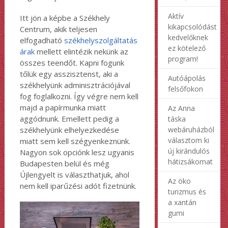
Aktív
Itt jön a képbe a Székhely
kikapcsolódást
Centrum, akik teljesen
kedvelőknek
elfogadható
székhelyszolgáltatás
ez kötelező
árak
mellett elintézik nekünk az
program!
összes teendőt. Kapni fogunk
tőlük egy asszisztenst, aki a
Autóápolás
székhelyünk adminisztrációjával
felsőfokon
fog foglalkozni. Így végre nem kell
majd a papírmunka miatt
Az Anna
aggódnunk. Emellett pedig a
táska
webáruházból
székhelyünk elhelyezkedése
választom ki
miatt sem kell szégyenkeznünk.
új kirándulós
Nagyon sok opciónk lesz ugyanis
hátizsákomat
Budapesten belül és még
Újlengyelt is választhatjuk, ahol
Az öko
nem kell iparűzési adót fizetnünk.
turizmus és
a xantán
gumi