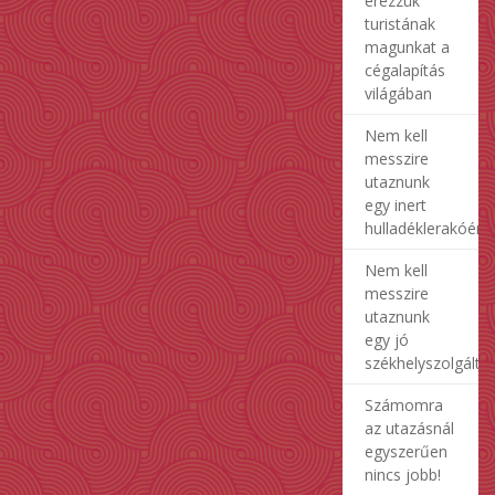
érezzük
turistának
magunkat a
cégalapítás
világában
Nem kell
messzire
utaznunk
egy inert
hulladéklerakóért
Nem kell
messzire
utaznunk
egy jó
székhelyszolgálta
Számomra
az utazásnál
egyszerűen
nincs jobb!