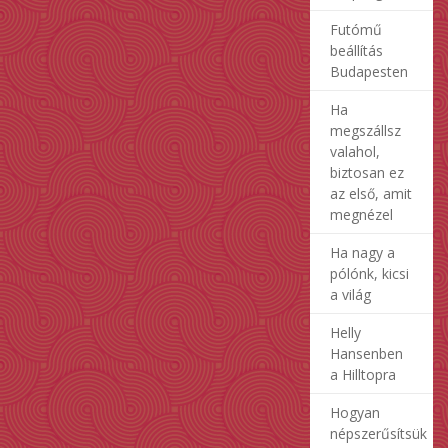
Futómű
beállítás
Budapesten
Ha
megszállsz
valahol,
biztosan ez
az első, amit
megnézel
Ha nagy a
pólónk, kicsi
a világ
Helly
Hansenben
a Hilltopra
Hogyan
népszerűsítsük