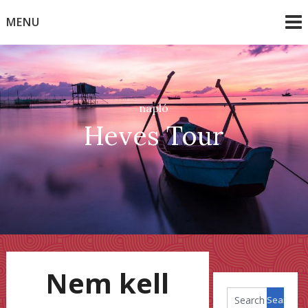
Skip
MENU
to
content
napló
Heves Tour
Nem kell