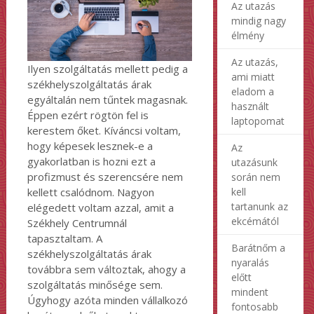
Az utazás
mindig nagy
élmény
Az utazás,
Ilyen szolgáltatás mellett pedig a
ami miatt
székhelyszolgáltatás árak
eladom a
egyáltalán nem tűntek magasnak.
használt
Éppen ezért rögtön fel is
laptopomat
kerestem őket. Kíváncsi voltam,
hogy képesek lesznek-e a
Az
gyakorlatban is hozni ezt a
utazásunk
profizmust és szerencsére nem
során nem
kell
kellett csalódnom. Nagyon
tartanunk az
elégedett voltam azzal, amit a
ekcémától
Székhely Centrumnál
tapasztaltam. A
Barátnőm a
székhelyszolgáltatás árak
nyaralás
továbbra sem változtak, ahogy a
előtt
szolgáltatás minősége sem.
mindent
Úgyhogy azóta minden vállalkozó
fontosabb