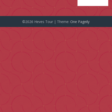
©2026 Heves Tour
| Theme:
One Pageily