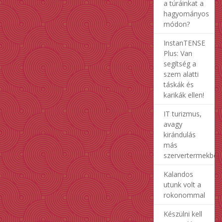
a túráinkat a
hagyományos
módon?
InstanTENSE
Plus: Van
segítség a
szem alatti
táskák és
karikák ellen!
IT turizmus,
avagy
kirándulás
más
szervertermekben
Kalandos
utunk volt a
rokonommal
Készülni kell