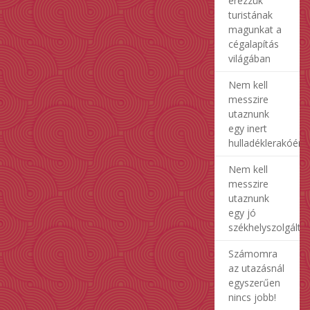
érezzük
turistának
magunkat a
cégalapítás
világában
Nem kell
messzire
utaznunk
egy inert
hulladéklerakóért
Nem kell
messzire
utaznunk
egy jó
székhelyszolgálta
Számomra
az utazásnál
egyszerűen
nincs jobb!