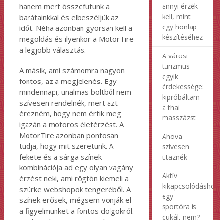
annyi érzék
hanem mert összefutunk a
kell, mint
barátainkkal és elbeszéljük az
egy honlap
időt. Néha azonban gyorsan kell a
készítéséhez
megoldás és ilyenkor a MotorTire
a legjobb választás.
A városi
turizmus
A másik, ami számomra nagyon
egyik
fontos, az a megjelenés. Egy
érdekessége:
mindennapi, unalmas boltból nem
kipróbáltam
szívesen rendelnék, mert azt
a thai
érezném, hogy nem értik meg
masszázst
igazán a motoros életérzést. A
MotorTire azonban pontosan
Ahova
tudja, hogy mit szeretünk. A
szívesen
fekete és a sárga színek
utaznék
kombinációja ad egy olyan vagány
Aktív
érzést neki, ami rögtön kiemeli a
kikapcsolódáshoz
szürke webshopok tengeréből. A
egy
színek erősek, mégsem vonják el
sportóra is
a figyelmünket a fontos dolgokról.
dukál, nem?