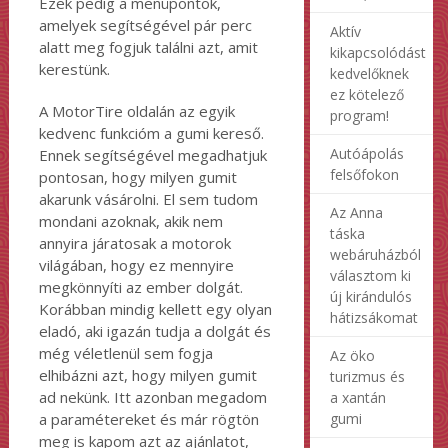
Ezek pedig a menüpontok,
amelyek segítségével pár perc
Aktív
alatt meg fogjuk találni azt, amit
kikapcsolódást
kerestünk.
kedvelőknek
ez kötelező
A MotorTire oldalán az egyik
program!
kedvenc funkcióm a gumi kereső.
Autóápolás
Ennek segítségével megadhatjuk
felsőfokon
pontosan, hogy milyen gumit
akarunk vásárolni. El sem tudom
Az Anna
mondani azoknak, akik nem
táska
annyira járatosak a motorok
webáruházból
világában, hogy ez mennyire
választom ki
megkönnyíti az ember dolgát.
új kirándulós
Korábban mindig kellett egy olyan
hátizsákomat
eladó, aki igazán tudja a dolgát és
még véletlenül sem fogja
Az öko
elhibázni azt, hogy milyen gumit
turizmus és
ad nekünk. Itt azonban megadom
a xantán
gumi
a paramétereket és már rögtön
meg is kapom azt az ajánlatot,