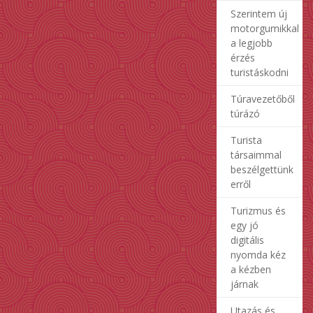
Szerintem új
motorgumikkal
a legjobb
érzés
turistáskodni
Túravezetőből
túrázó
Turista
társaimmal
beszélgettünk
erről
Turizmus és
egy jó
digitális
nyomda kéz
a kézben
járnak
Utazás és