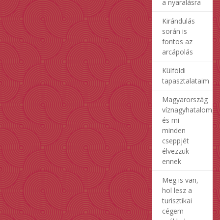
a nyaralásra
Kirándulás
során is
fontos az
arcápolás
Külföldi
tapasztalataim
Magyarország
víznagyhatalom,
és mi
minden
cseppjét
élvezzük
ennek
Meg is van,
hol lesz a
turisztikai
cégem