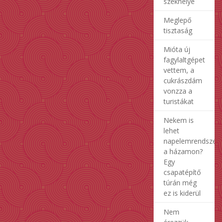
székhelye
Meglepő
tisztaság
Mióta új
fagylaltgépet
vettem, a
cukrászdám
vonzza a
turistákat
Nekem is
lehet
napelemrendszer
a házamon?
Egy
csapatépítő
túrán még
ez is kiderül
Nem