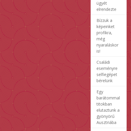
ügyét
elrendezte
Bízzuk a
képeinket
profikra,
még
nyaraláskor
is!
Családi
eseményre
selfiegépet
bérelünk
Egy
barátommal
titokban
elutaztunk a
gyönyörű
Ausztriába