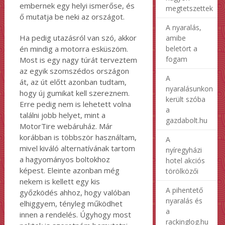
embernek egy helyi ismerőse, és
megtetszettek
ő mutatja be neki az országot.
A nyaralás,
Ha pedig utazásról van szó, akkor
amibe
beletört a
én mindig a motorra esküszöm.
fogam
Most is egy nagy túrát terveztem
az egyik szomszédos országon
A
át, az út előtt azonban tudtam,
nyaralásunkon
hogy új gumikat kell szereznem.
került szóba
Erre pedig nem is lehetett volna
a
találni jobb helyet, mint a
gazdabolt.hu
MotorTire webáruház. Már
korábban is többször használtam,
A
mivel kiváló alternatívának tartom
nyíregyházi
a hagyományos boltokhoz
hotel akciós
képest. Eleinte azonban még
törölközői
nekem is kellett egy kis
A pihentető
győzködés ahhoz, hogy valóban
nyaralás és
elhiggyem, tényleg működhet
a
innen a rendelés. Úgyhogy most
rackinglog.hu