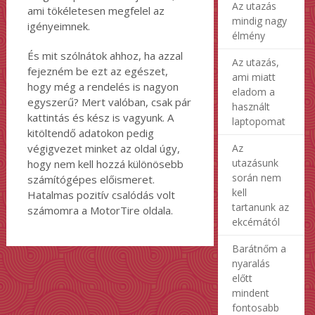
Az utazás
ami tökéletesen megfelel az
mindig nagy
igényeimnek.
élmény
És mit szólnátok ahhoz, ha azzal
Az utazás,
fejezném be ezt az egészet,
ami miatt
hogy még a rendelés is nagyon
eladom a
egyszerű? Mert valóban, csak pár
használt
kattintás és kész is vagyunk. A
laptopomat
kitöltendő adatokon pedig
Az
végigvezet minket az oldal úgy,
utazásunk
hogy nem kell hozzá különösebb
során nem
számítógépes előismeret.
kell
Hatalmas pozitív csalódás volt
tartanunk az
számomra a MotorTire oldala.
ekcémától
Barátnőm a
nyaralás
előtt
mindent
fontosabb