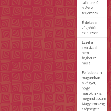
találtunk új
állást a
férjemnek
Érdekesen
végződött
ez a sztori
Ezzel a
szervizzel
nem
foghatsz
mellé
Felfedeztem
magamban
a vágyat,
hogy
másoknak is
megmutassam
Magyarország
szépségeit