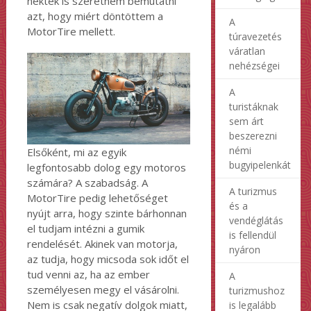
nektek is szeretném bemutatni
azt, hogy miért döntöttem a
A
MotorTire mellett.
túravezetés
váratlan
nehézségei
A
turistáknak
sem árt
beszerezni
némi
Elsőként, mi az egyik
bugyipelenkát
legfontosabb dolog egy motoros
számára? A szabadság. A
A turizmus
MotorTire pedig lehetőséget
és a
nyújt arra, hogy szinte bárhonnan
vendéglátás
el tudjam intézni a gumik
is fellendül
rendelését. Akinek van motorja,
nyáron
az tudja, hogy micsoda sok időt el
tud venni az, ha az ember
A
személyesen megy el vásárolni.
turizmushoz
Nem is csak negatív dolgok miatt,
is legalább