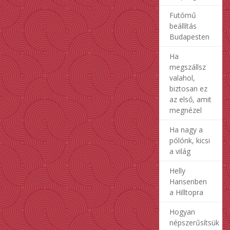
Futómű
beállítás
Budapesten
Ha
megszállsz
valahol,
biztosan ez
az első, amit
megnézel
Ha nagy a
pólónk, kicsi
a világ
Helly
Hansenben
a Hilltopra
Hogyan
népszerűsítsük