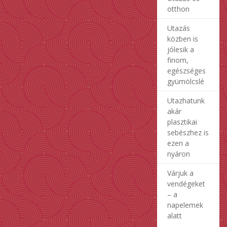
otthon
Utazás
közben is
jólesik a
finom,
egészséges
gyümölcslé
Utazhatunk
akár
plasztikai
sebészhez is
ezen a
nyáron
Várjuk a
vendégeket
– a
napelemek
alatt