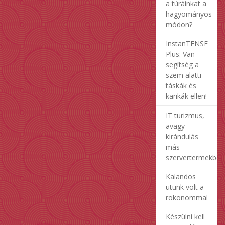
a túráinkat a
hagyományos
módon?
InstanTENSE
Plus: Van
segítség a
szem alatti
táskák és
karikák ellen!
IT turizmus,
avagy
kirándulás
más
szervertermekben
Kalandos
utunk volt a
rokonommal
Készülni kell