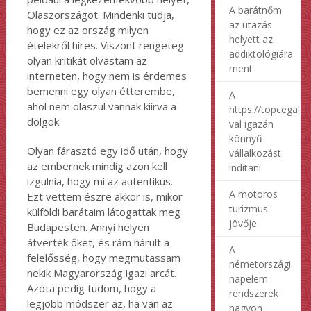
A barátnőm
Olaszországot. Mindenki tudja,
az utazás
hogy ez az ország milyen
helyett az
ételekről híres. Viszont rengeteg
addiktológiára
olyan kritikát olvastam az
ment
interneten, hogy nem is érdemes
bemenni egy olyan étterembe,
A
ahol nem olaszul vannak kiírva a
https://topcegalap
dolgok.
val igazán
könnyű
Olyan fárasztó egy idő után, hogy
vállalkozást
az embernek mindig azon kell
indítani
izgulnia, hogy mi az autentikus.
A motoros
Ezt vettem észre akkor is, mikor
turizmus
külföldi barátaim látogattak meg
jövője
Budapesten. Annyi helyen
átverték őket, és rám hárult a
A
felelősség, hogy megmutassam
németországi
nekik Magyarország igazi arcát.
napelem
Azóta pedig tudom, hogy a
rendszerek
legjobb módszer az, ha van az
nagyon