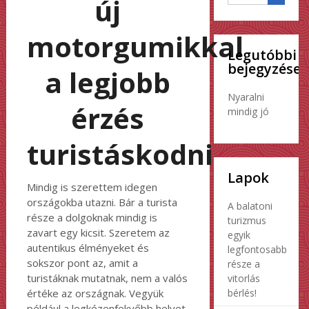
új
motorgumikkal
Legutóbbi
bejegyzések
a legjobb
Nyaralni
érzés
mindig jó
turistáskodni
Lapok
Mindig is szerettem idegen
országokba utazni. Bár a turista
A balatoni
része a dolgoknak mindig is
turizmus
zavart egy kicsit. Szeretem az
egyik
autentikus élményeket és
legfontosabb
sokszor pont az, amit a
része a
turistáknak mutatnak, nem a valós
vitorlás
bérlés!
értéke az országnak. Vegyük
például a legkézenfekvőbb helyet,